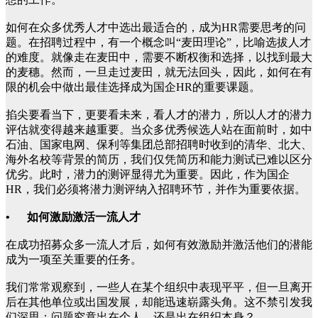
如何在众多优秀人才中选出最适合的，成为HR需要思考的问
题。在招聘过程中，有一个概念叫“麦田理论”，比喻选拔人才
的难度。就像走在麦田中，需要不断权衡和选择，以找到最大
的麦穗。然而，一旦走过麦田，就无法回头，因此，如何在有
限的机会中做出最佳选择成为国企HR的重要课题。
掐尖要看当下，更要看未来，看人才的潜力，所以人才的潜力
评估就变得越来越重要。当众多优秀候选人站在面前时，如中
石油、国家电网、保利等集团总部招聘时收到的清华、北大、
海外名校等背景的简历，我们仅凭简历和能力测试已难以区分
优劣。此时，潜力的测评显得尤为重要。因此，作为国企
HR，我们必须将潜力测评纳入招聘环节，并作为重要依据。
• 如何激励激活一流人才
在成功招募众多一流人才后，如何有效激励并激活他们的潜能
成为一项至关重要的任务。
我们常常观察到，一些人在某个组织中表现平平，但一旦离开
后在其他单位或出国发展，却能迅速崭露头角。这不禁引发我
们深思：问题究竟出在个人，还是出在组织本身？