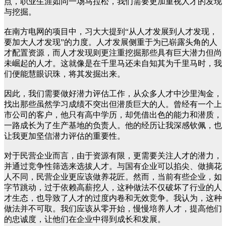
点，职业生涯如同一场马拉松，我们需要更加重视人才的发现
与挖掘。
在南方电网的项目中，习大大提到“从人才发展到人才发现，
要加大人才发现”的力度。人才发展侧重于为已崭露头角的人
才配置资源，而人才发现则更注重挖掘那些具有巨大潜力但尚
未崛起的人才。这就像是在千里马还未自知其为千里马时，我
们便能慧眼识珠，将其发掘出来。
因此，我们需要做好潜力评估工作，从众多人才中沙里淘金，
找出那些虽然学习成绩不突出但潜质巨大的人。曾经有一个上
市公司的客户，他只有高中学历，却凭借出色的能力和潜质，
一路成长为了生产基地的负责人。他的经历让我深感钦佩，也
让我更加坚信潜力评估的重要性。
对于民营企业而言，由于资源有限，更需要关注人才的潜力，
并通过竞争性筛选来选拔人才。与国有企业可以掐尖、做摘花
人不同，民营企业更应该做养花匠。然而，当前有些企业，如
字节跳动，过于依赖高薪挖人，这种做法不仅破坏了行业的人
才生态，也导致了人才的过度内卷和无效竞争。我认为，这种
做法并不可取。我们应该从零开始，慢慢培养人才，提高他们
的忠诚度，让他们在企业中得到成长和发展。