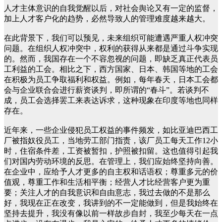
人才主体意识的自我觉醒以后，对社会舆论又有一定的监督，
加上人才客户化的趋势，必然导致人的管理难度越来越大。
在此背景下，我们可以预见，未来组织可能遭遇严重人权冲突
问题。在组织人权冲突中，权利的获得从来都是通过斗争实现
的。然而，我国存在一个不容忽视的问题，即缺乏真正代表员
工利益的工会。相比之下，西方国家、日本、韩国等地的工会
在积极为员工争取福利和权益。例如，每年春天，日本工会都
会与企业联合会进行薪资谈判，即所谓的“春斗”。若谈判不
成，员工会选择罢工来表达诉求，这种现象在印度等地也同样
存在。
近年来，一些企业侵犯员工权益的事件频发，如比亚迪巴西工
厂被指奴役员工，当地劳工部门指责，该厂员工每天工作12小
时，住宿条件差，工资被暂扣，护照被扣留。这也值得引起我
们对国内劳动环境的反思。在管理上，我们应始终坚持向善。
在企业中，应给予人才更多的自主权和话语权；尊重多元的价
值观，尊重工作和生活相平衡；经营人才比经营客户更为重
要；关注人才的自我意识和自由意志，我过去做的不是那么
好，我现在正在改变，我讲到的不一定能做到，但是我始终在
坚持去提升，我没有像以前一样故步自封，我至少每天在一点