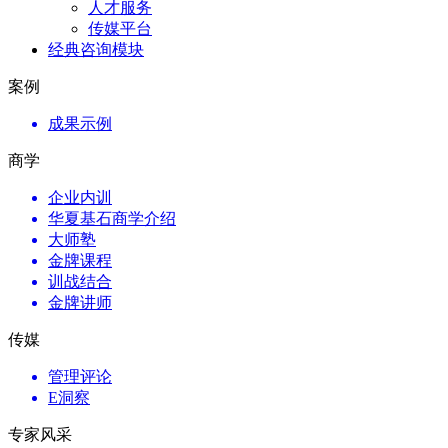
人才服务
传媒平台
经典咨询模块
案例
成果示例
商学
企业内训
华夏基石商学介绍
大师塾
金牌课程
训战结合
金牌讲师
传媒
管理评论
E洞察
专家风采