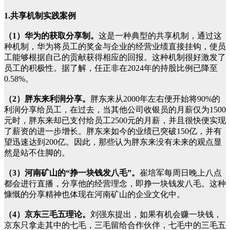
1.共享机制实践案例
（1）华为的获取分享制。
这是一种典型的共享机制，通过这
种机制，华为将员工的奖金与企业的经营业绩直接挂钩，使员
工能够根据自己的贡献获得相应的回报。这种机制很好激发了
员工的积极性。据了解，任正非在2024年的持股比例已降至
0.58%。
（2）胖东来利润分享。
胖东来从2000年左右便开始将90%的
利润分享给员工，在过去，当其他公司收银员的月薪仅为1500
元时，胖东来却已支付给员工2500元的月薪，并且很快便实现
了薪资的进一步增长。胖东来如今的业绩已突破150亿，并有
望迅速达到200亿。因此，那些认为胖东来没有未来的观点显
然是站不住脚的。
（3）河南矿山的“挣一块钱发八毛”。
崔培军每周日晚上八点
都会进行直播，分享他的经营理念，即挣一块钱发八毛。这种
慷慨的分享精神也体现在河南矿山的企业文化中。
（4）京东三毛五理论。
刘强东提出，如果有机会赚一块钱，
京东只拿走其中的七毛，三毛留给合作伙伴，七毛中的三毛五