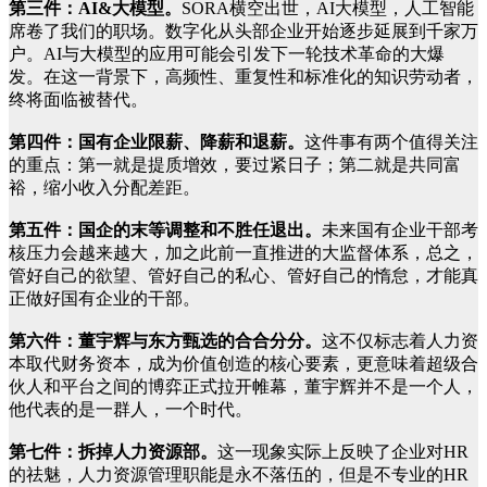
第三件：AI&大模型。
SORA横空出世，AI大模型，人工智能
席卷了我们的职场。数字化从头部企业开始逐步延展到千家万
户。AI与大模型的应用可能会引发下一轮技术革命的大爆
发。在这一背景下，高频性、重复性和标准化的知识劳动者，
终将面临被替代。
第四件：国有企业限薪、降薪和退薪。
这件事有两个值得关注
的重点：第一就是提质增效，要过紧日子；第二就是共同富
裕，缩小收入分配差距。
第五件：国企的末等调整和不胜任退出。
未来国有企业干部考
核压力会越来越大，加之此前一直推进的大监督体系，总之，
管好自己的欲望、管好自己的私心、管好自己的惰怠，才能真
正做好国有企业的干部。
第六件：董宇辉与东方甄选的合合分分。
这不仅标志着人力资
本取代财务资本，成为价值创造的核心要素，更意味着超级合
伙人和平台之间的博弈正式拉开帷幕，董宇辉并不是一个人，
他代表的是一群人，一个时代。
第七件：拆掉人力资源部。
这一现象实际上反映了企业对HR
的祛魅，人力资源管理职能是永不落伍的，但是不专业的HR