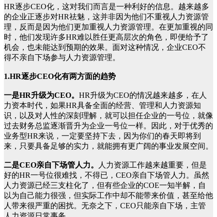
HR逐步CEO化，这对我们而言是一种利好的信息。越来越多
的企业正逐步对HR祛魅，这并非因为他们不重视人力资源管
理，反而是因为他们更加重视人力资源管理。在更加重视的同
时，他们发现许多HR难以胜任更高层次的角色，即便给予了
机会，也未能达到预期的效果。面对这种情况，企业CEO不
得不亲自下场参与人力资源管理。
1.HR逐步CEO化有两方面的趋势
一是HR升级为CEO。
HR升级为CEO的情况越来越多，在人
力资本时代，如果HR具备全面的经营、管理和人力资源知
识，以及对人性的深刻理解，就可以担任企业的一号位，就像
过去财务总监逐渐晋升为企业一号位一样。因此，对于优秀的
业务型HR来说，一定要坚持下去，因为你们的春天即将到
来，只要具备足够的实力，就能拥有更广阔的事业发展空间。
二是CEO亲自下场管人力。
人力资源工作越来越重要，但是
好的HR一号位很难找，不得已，CEO亲自下场管人力。虽然
人力资源已经三支柱化了，但有些企业的COE一知半解，自
以为自己能力很强，但实际工作中却不能带来价值，甚至给他
人带来很严重的困扰。无奈之下，CEO只能亲自下场，主管
人力资源日常事务。