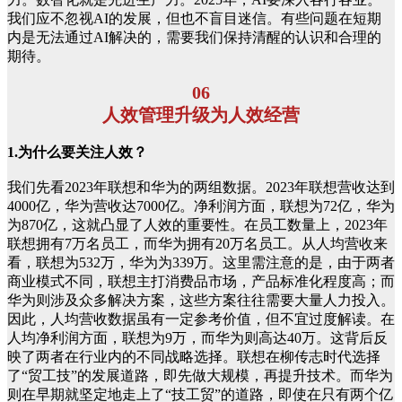
我们应不忽视AI的发展，但也不盲目迷信。有些问题在短期
内是无法通过AI解决的，需要我们保持清醒的认识和合理的
期待。
06
人效管理升级为人效经营
1.为什么要关注人效？
我们先看2023年联想和华为的两组数据。2023年联想营收达到
4000亿，华为营收达7000亿。净利润方面，联想为72亿，华为
为870亿，这就凸显了人效的重要性。在员工数量上，2023年
联想拥有7万名员工，而华为拥有20万名员工。从人均营收来
看，联想为532万，华为为339万。这里需注意的是，由于两者
商业模式不同，联想主打消费品市场，产品标准化程度高；而
华为则涉及众多解决方案，这些方案往往需要大量人力投入。
因此，人均营收数据虽有一定参考价值，但不宜过度解读。在
人均净利润方面，联想为9万，而华为则高达40万。这背后反
映了两者在行业内的不同战略选择。联想在柳传志时代选择
了“贸工技”的发展道路，即先做大规模，再提升技术。而华为
则在早期就坚定地走上了“技工贸”的道路，即使在只有两个亿