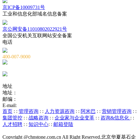
京ICP备10009731号
工业和信息化部域名信息备案
京公网安备11010802022921号
全国公安机关互联网站安全备案
电话
400-007-9000
010-82659965
010-82873036
地址
地址：
北京市海淀区海淀大街8号中钢国际广场A座6层
邮编：
100081
E-mail:
service@chnstone.com.cn
首页
: :
管理咨询
: :
人力资源咨询
: :
阿米巴
: :
营销管理咨询
: :
集团管控
: :
战略咨询
: :
企业家与企业变革
: :
咨询&信息化
: :
人才招聘
: :
知识中心
: :
邮箱登陆
Copyright @chnstone.com.cn All Right Reserved.北京华夏基石企