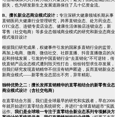
损失，也为研发新生之发展道路保住了几十亿资金流。
B、擅长新业态商业模式设计：
专注深耕大健康领域长期从事
直销医药大健康行业管理研究，跨界直销业态、处方药业态、
OTC业态、连锁专卖店业态、健康生活体验店连锁业态，新
零售（社交电商）等多业态领域商业模式的研究和新业态商业
模式项目设计
根据我们研究成果，权健事件引发的国家多直销行业的监管、
再加上电商、微商、微信社交、社群直播、抖音直播微店的兴
起和持续发展，引发的中国直销行业“去直销化”不可逆转，传
统直销产品业态模式遭到毁灭性打击，纷纷转型求生存发展，
但我们研究发现直销精华不但没有销声匿迹，反而直销新业态
新商业模式——新零售业态层出不穷，异常精彩。
独特优势之二：擅长发挥直销精华的直零相结合的新零售业态
商业模式设计（含社交电商）
在直零结合方面，我们是全球最早的研究和实践者，早在2006
年就开始进行直零结合系统研究，并进行“全球直销超市”实践
运作。
我们是全球唯一专注于直零结合新业态系列专项解决方