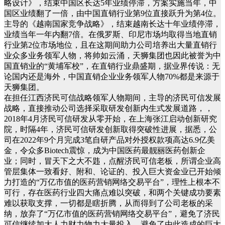
略设计》，结束中国区长达5年业绩停滞，方案实施当年，中
国区业绩翻了一倍，由中国直销行业第9位直接跃升为第4位。
主导的《越南国家竞争战略》，结束越南长达十年业绩停滞，
业绩当年一年内翻7倍。在俄罗斯、印尼市场均取得当地直销
行业第2位市场地位，且在这期间助力公司培养出大量直销行
业众多业务领军人物，将帅如云涌，天狮集团也因此被誉为中
国直销业的“黄埔军校”，在直销行业鼎盛期，据业界传说：无
论国内还是海外，中国直销企业业务领军人物70%都是来源于
天狮集团。
在担任江西济民可信战略领军人物期间，主导的济民可信发展
战略，直接推动公司选择采取研发创新内生式发展道路，，
2018年4月济民可信研发从零开始，在上海张江启动创新研究
院，时隔4年，济民可信研发创新取得突破性进展，据悉，公
司在2022年9个月完成3笔自研产品对外授权款项高达6.9亿美
金，令众多Biotech震惊，成为中国医药最靓丽医药创新企
业；同时，冒天下之大不韪，点醒济民可信老板，所谓企业高
管层集体一致看好、附和、论证的、投入巨大资金业已开始倾
力打造的“万亿市值的医药营销网络交易平台”，理性上根本不
可行，存在医药行业四大痛点难以突破，和两个关键成功要素
难以获取支撑，一切都是瞎折腾，从而得到了公司老板的采
纳，放弃了“万亿市值的医药营销网络交易平台”，避免了济民
可信继续加大人力财力物力大量投入，避免了由此造成的巨大