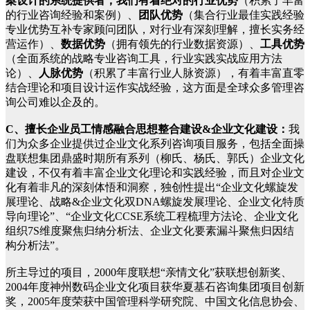
案设计的系统提供者，我们有着绝对的行业优势
（积累了丰富
的行业咨询经验和案例）、
团队优势
（集合行业最佳实践经验
专业优势互补专家顾问团队，对行业有深刻理解，擅长实务经
营运作）、
数据优势
（拥有领先的行业数据资源）、
工具优势
（全面系统的战略专业咨询工具，行业实践实战应用方法
论）、
人脉优势
（积累了丰富行业人脉资源），有着丰富直零
结合理论和项目设计运作实战经验，这方面是全球众多管理咨
询公司难以企及的。
C、擅长企业员工情感融合思想整合建设&企业文化建设：
我
们为众多企业提供过企业文化系列咨询项目服务，包括全面操
盘联想集团鼎盛时期所有系列（柳氏、杨氏、郭氏）企业文化
建设，不仅有着丰富企业文化理论和实践经验，而且对企业文
化有着非凡的深刻体悟和洞察，独创性提出“企业文化螺旋发
展理论、战略&企业文化双DNA螺旋发展理论、企业文化特质
导向理论”、“企业文化CCSE系统工程梳理方法论、企业文化
组织7S维度聚焦归纳分析法、企业文化要素漏斗聚焦归因结
构分析法”。
所主导过的项目，2000年度联想“亲情文化”获联想创新奖、
2004年度神州数码企业文化项目获华夏基石咨询集团项目创新
奖，2005年度荣获中国管理科学研究院、中国文化信息协会、