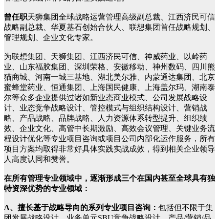
曾任职
天狮集团全球战略运营管理高级副总裁、江西济民可信
战略副总裁、华夏基石创始合伙人、联想集团首任战略规划、
管理规划、企业文化专家。
为联想集团、天狮集团、江西济民可信、神威药业、以岭药
业、山东福胶集团、深圳荣格、安徽移动、神州数码、四川熊
猫商城、河南一城三基地、湖北美尔雅、内蒙通达集团、北京
蜜蜂堂药业、恒通集团、上海国民健康、上海盖尔玛、湖南泰
尔等众多企业提供过诸如新业态商业模式、公司发展战略设
计、业态竞争战略设计、管控模式与组织结构设计、营销战
略、产品战略、品牌战略、人力资源体系转型提升、组织绩
效、企业文化、高管中长期激励、高效会议管理、关键业务流
程设计优化等专业项目咨询或项目公司内部化运作服务，所有
项目方案均取得非常好具体实践实战成效，得到相关企业领导
人高度认同和赞誉。
在所有管理专业领域中，逐渐形成三个在国内甚至全球具有独
特资深优势的专业领域：
A、擅长基于战略导向的系列专业项目咨询：
包括但不限于集
团发展战略设计、业务单元SBU竞争战略设计、产品/营销/品