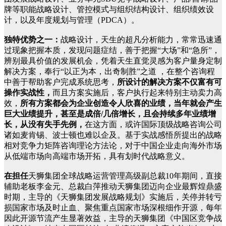
牌等职能战略设计、管控模式与组织结构设计、组织绩效设
计，以及年度规划与管理（PDCA）。
独特优势之一：
战略设计，天生的超凡分析能力，常常迅速通
过现象把握本质，发现问题症结，善于把握“大场”和“急所”，
辨别最具价值的发展机会，凭着天生直觉灵感为客户量身定制
解决方案，奉行“以正为本，出奇制胜”之道 ，在整个咨询程
中善于帮助客户完成系统思考，
所设计的解决方案不仅富有可
操作实战性，
而且方案实施后，客户执行起来特别主动卖力高
效，
所有方案都会为企业创造令人欣喜的业绩，当年就会产生
巨大业绩提升，甚至是成倍/几倍增长，且会持续多年业绩增
长，从没有失手先例，
在这方面，或许国际顶级战略咨询公司
诸如麦肯锡、波士顿也难以企及。基于实战感悟所提出的战略
相对竞争力矩阵咨询理论方法论，对于中国企业走向海外市场
从低端市场向高端市场开拓，具有划时代战略意义。
在担任
天狮集团全球战略运营管理高级副总裁10年期间，直接
辅助老板李金元、总裁白萍推动天狮集团迈向企业最辉煌鼎盛
时期，主导的《天狮集团发展战略规划》实施后，关停并转亏
损国家市场及时止血、聚焦重点国家市场深根细作开源，每年
因此开源节流产生显著效益，主导的天狮集团《中国区竞争战