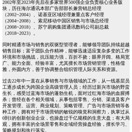
2002年至2023年先后在多家世界500强企业负责核心业务版
块，历任海尔通讯本部广告部部长兼营销总经理
（2002~2004）、诺基亚区域经理兼重点客户经理
（2004~2008）、索尼移动中国区销售与市场总经理
（2008~2018）、苏宁易购集团通讯数码公司副总裁
（2018~2023）。
同时精通市场与销售的双驱型管理者，能够领导团队持续超越
销售目标；富于团队合作精神，能够迅速适应复杂多变的工作
环境和市场挑战，抗压能力强，百折不挠；眼界开阔、格局宽
广、能力全面、经验丰富，尤其擅长市场营销管理，性格儒
雅，外圆内方，善于协调整合组织管理人际关系和资源。
过去22年中一直在从事销售与市场领域的工作，从一线基层员
工逐步成长为跨国企业高级管理人员；经历过新兴市场的野蛮
生长，感受过蓝海市场的蓬勃生机，面对过红海市场的血腥搏
杀；曾经在各个相关领域，从事包括零售、分销、渠道及客户
开发管理、运营、商业规划、策略管理、广告与市场营销等各
种工作，拥有对于市场营销的敏锐的嗅觉和洞察力，执掌过从
0到1的创新创业企业，也操盘过千亿规模的生意大盘；有大局
观，拥有丰富的全场景零售和全域经营操盘经验，擅长学习、
策略规划和执行落实。