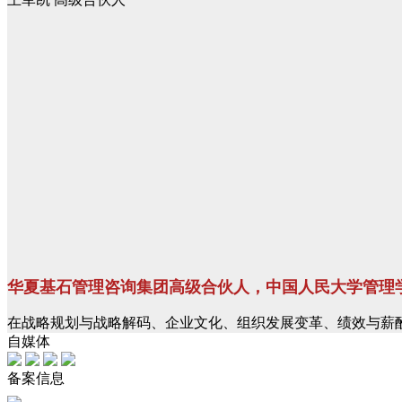
华夏基石管理咨询集团高级合伙人，中国人民大学管理
在战略规划与战略解码、企业文化、组织发展变革、绩效与薪
自媒体
备案信息