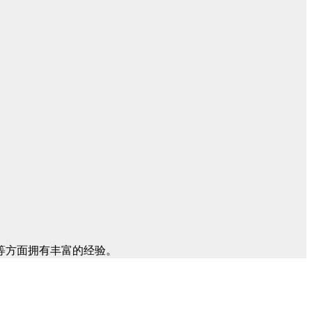
等方面拥有丰富的经验。