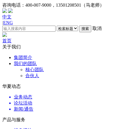
咨询电话：
400-007-9000，13501208501（马老师）
中文
|
ENG
取消
搜索
首页
关于我们
集团简介
我们的团队
核心团队
合伙人
华夏动态
业务动态
论坛活动
新闻/通告
产品与服务