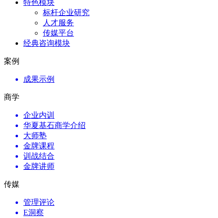
特色模块
标杆企业研究
人才服务
传媒平台
经典咨询模块
案例
成果示例
商学
企业内训
华夏基石商学介绍
大师塾
金牌课程
训战结合
金牌讲师
传媒
管理评论
E洞察