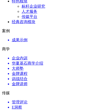
特色模块
标杆企业研究
人才服务
传媒平台
经典咨询模块
案例
成果示例
商学
企业内训
华夏基石商学介绍
大师塾
金牌课程
训战结合
金牌讲师
传媒
管理评论
E洞察