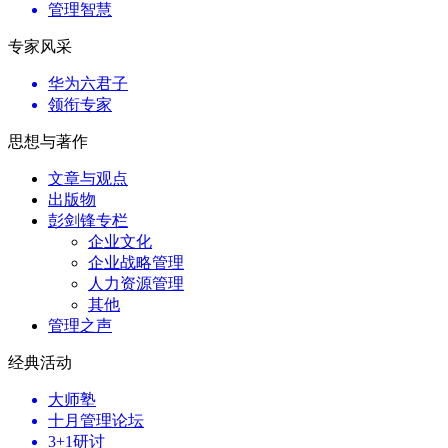
管理智慧
专家风采
华为六君子
领衔专家
思想与著作
文章与观点
出版物
彭剑锋专栏
企业文化
企业战略管理
人力资源管理
其他
管理之声
经典活动
大师塾
十月管理论坛
3+1研讨