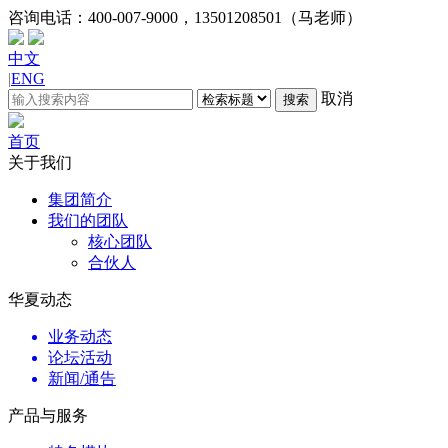
咨询电话：
400-007-9000，13501208501（马老师）
中文
|
ENG
取消
搜索
首页
关于我们
集团简介
我们的团队
核心团队
合伙人
华夏动态
业务动态
论坛活动
新闻/通告
产品与服务