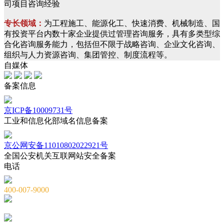
司项目咨询经验
专长领域：
为工程施工、能源化工、快速消费、机械制造、国
有投资平台内数十家企业提供过管理咨询服务，具有多类型综
合化咨询服务能力，包括但不限于战略咨询、企业文化咨询、
组织与人力资源咨询、集团管控、制度流程等。
自媒体
备案信息
京ICP备10009731号
工业和信息化部域名信息备案
京公网安备11010802022921号
全国公安机关互联网站安全备案
电话
400-007-9000
010-82659965