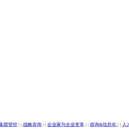
集团管控
: :
战略咨询
: :
企业家与企业变革
: :
咨询&信息化
: :
人