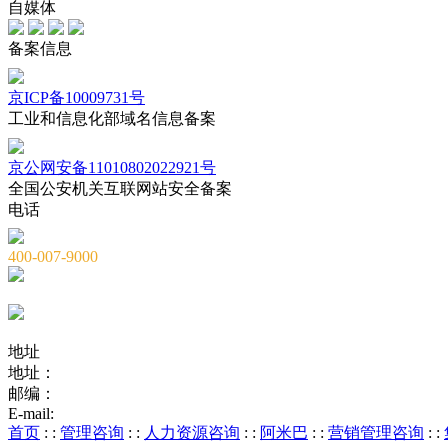
自媒体
备案信息
京ICP备10009731号
工业和信息化部域名信息备案
京公网安备11010802022921号
全国公安机关互联网站安全备案
电话
400-007-9000
010-82659965
010-82873036
地址
地址：
北京市海淀区海淀大街8号中钢国际广场A座6层
邮编：
100081
E-mail:
service@chnstone.com.cn
首页
: :
管理咨询
: :
人力资源咨询
: :
阿米巴
: :
营销管理咨询
: :