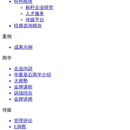
特色模块
标杆企业研究
人才服务
传媒平台
经典咨询模块
案例
成果示例
商学
企业内训
华夏基石商学介绍
大师塾
金牌课程
训战结合
金牌讲师
传媒
管理评论
E洞察