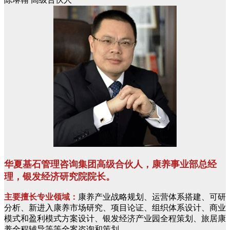
华夏基石管理咨询集团高级合伙人，康养事业部总经
理，银发经济研究院院长。
主要擅长专业领域：
康养产业战略规划、运营体系搭建、可研
分析、新进入康养市场研究、项目论证、组织体系设计、商业
模式和盈利模式方案设计、银发经济产业园全程策划、旅居康
养全程辅导等等全案咨询和策划。