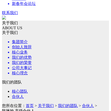
新春年会论坛
联系我们
关于我们
ABOUT US
关于我们
集团简介
创始人致辞
核心业务
我们的优势
我们的荣誉
公司大事记
核心理念
我们的团队
核心团队
合伙人
您所在位置：
首页
>
关于我们
>
我们的团队
>
合伙人
>
陈琳翰 高级合伙人