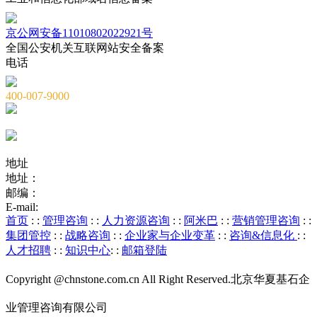
京公网安备11010802022921号
全国公安机关互联网站安全备案
电话
400-007-9000
010-82659965
010-82873036
地址
地址：
北京市海淀区海淀大街8号中钢国际广场A座6层
邮编：
100081
E-mail:
service@chnstone.com.cn
首页
: :
管理咨询
: :
人力资源咨询
: :
阿米巴
: :
营销管理咨询
: :
集团管控
: :
战略咨询
: :
企业家与企业变革
: :
咨询&信息化
: :
人才招聘
: :
知识中心
: :
邮箱登陆
Copyright @chnstone.com.cn All Right Reserved.北京华夏基石企
业管理咨询有限公司