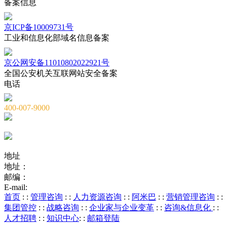
备案信息
京ICP备10009731号
工业和信息化部域名信息备案
京公网安备11010802022921号
全国公安机关互联网站安全备案
电话
400-007-9000
010-82659965
010-82873036
地址
地址：
北京市海淀区海淀大街8号中钢国际广场A座6层
邮编：
100081
E-mail:
service@chnstone.com.cn
首页
: :
管理咨询
: :
人力资源咨询
: :
阿米巴
: :
营销管理咨询
: :
集团管控
: :
战略咨询
: :
企业家与企业变革
: :
咨询&信息化
: :
人才招聘
: :
知识中心
: :
邮箱登陆