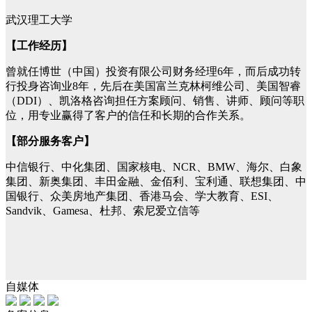
武汉理工大学
【工作经历】
曾就任博世（中国）投资有限公司财务经理6年，而后成功转
行投身咨询业8年，先后在美国富兰克林柯维公司、美国智睿
（DDI）、凯洛格咨询担任方案顾问、销售、讲师、顾问等职
位，用专业赢得了客户的信任和长期的合作关系。
【部分服务客户】
中信银行、中化集团、国家核电、NCR、BMW、海尔、白象
集团、新奥集团、丰田金融、金佰利、宝利通、联想集团、中
国银行、众美房地产集团、香港马会、学大教育、ESI、
Sandvik、Gamesa、杜邦、索尼爱立信等
自媒体