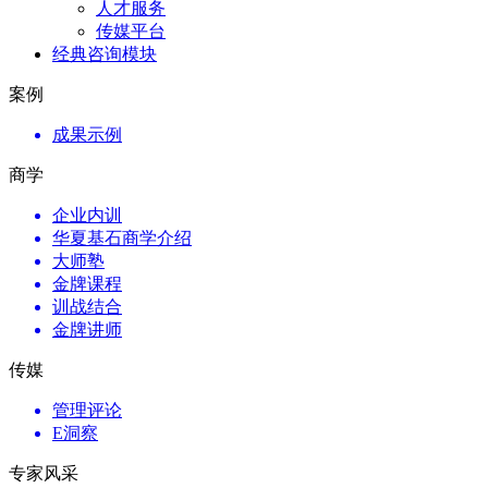
人才服务
传媒平台
经典咨询模块
案例
成果示例
商学
企业内训
华夏基石商学介绍
大师塾
金牌课程
训战结合
金牌讲师
传媒
管理评论
E洞察
专家风采