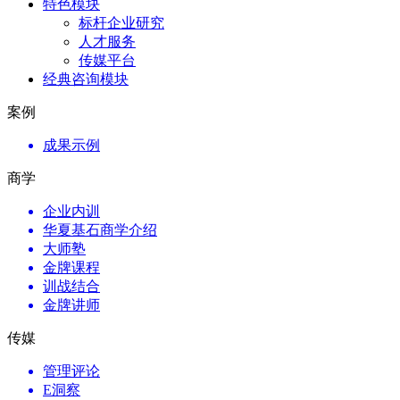
特色模块
标杆企业研究
人才服务
传媒平台
经典咨询模块
案例
成果示例
商学
企业内训
华夏基石商学介绍
大师塾
金牌课程
训战结合
金牌讲师
传媒
管理评论
E洞察