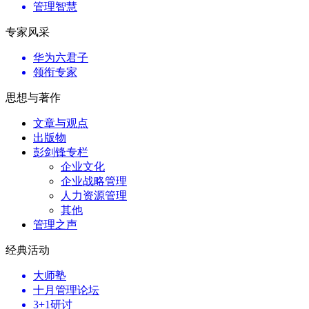
管理智慧
专家风采
华为六君子
领衔专家
思想与著作
文章与观点
出版物
彭剑锋专栏
企业文化
企业战略管理
人力资源管理
其他
管理之声
经典活动
大师塾
十月管理论坛
3+1研讨