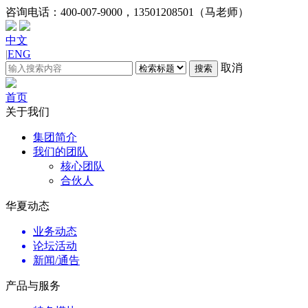
咨询电话：
400-007-9000，13501208501（马老师）
中文
|
ENG
取消
搜索
首页
关于我们
集团简介
我们的团队
核心团队
合伙人
华夏动态
业务动态
论坛活动
新闻/通告
产品与服务