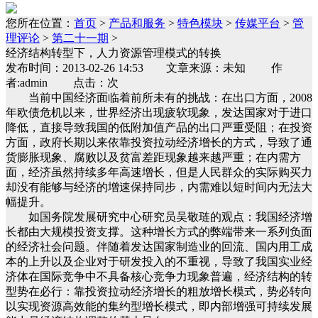
您所在位置：
首页
>
产品和服务
>
特色模块
>
传媒平台
>
管
理评论
>
第二十一期
>
经济结构转型下，人力资源管理模式的转换
发布时间：2013-02-26 14:53 文章来源：未知 作
者:admin 点击：次
当前中国经济面临着前所未有的挑战：在出口方面，2008
年欧债危机以来，世界经济出现疲软现象，发达国家对于进口
降低，直接导致我国的低附加值产品的出口严重受阻；在投资
方面，政府长期以来依靠投资拉动经济增长的方式，导致了通
货膨胀现象、腐败以及贫富差距现象越来越严重；在内需方
面，经济虽然持续多年高速增长，但是人民群众的实际购买力
却没有能够与经济的增速保持同步，内需难以短时间内无法大
幅提升。
如国务院发展研究中心研究员吴敬琏的观点：我国经济增
长都由大规模投资支撑。这种增长方式的弊端带来一系列负面
的经济社会问题。伴随着发达国家制造业的回流、国内用工成
本的上升以及企业对于研发投入的不重视，导致了我国实业经
济体在国际竞争中不具备核心竞争力现象普遍，经济结构的转
型势在必行：靠投资拉动经济增长的粗放增长模式，势必转向
以实现资源高效能的集约型增长模式，即内部增强可持续发展