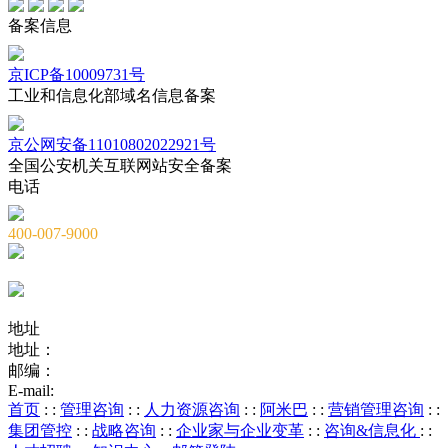
备案信息
京ICP备10009731号
工业和信息化部域名信息备案
京公网安备11010802022921号
全国公安机关互联网站安全备案
电话
400-007-9000
010-82659965
010-82873036
地址
地址：
北京市海淀区海淀大街8号中钢国际广场A座6层
邮编：
100081
E-mail:
service@chnstone.com.cn
首页
: :
管理咨询
: :
人力资源咨询
: :
阿米巴
: :
营销管理咨询
: :
集团管控
: :
战略咨询
: :
企业家与企业变革
: :
咨询&信息化
: :