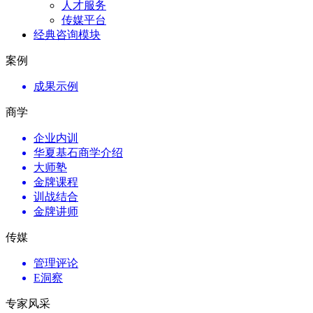
人才服务
传媒平台
经典咨询模块
案例
成果示例
商学
企业内训
华夏基石商学介绍
大师塾
金牌课程
训战结合
金牌讲师
传媒
管理评论
E洞察
专家风采