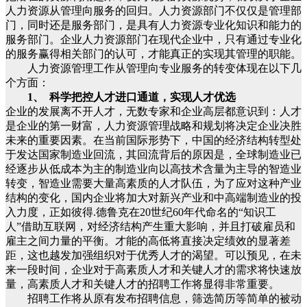
人力资源从管理向服务的回归。人力资源部门不仅仅是管理部
门，同时还是服务部门，是具有人力资源专业化知识和能力的
服务部门。企业人力资源部门在现代企业中，只有通过专业化
的服务赢得相关部门的认可，才能真正的实现其管理的职能。
人力资源管理工作从管理向专业服务的转变体现在以下几
个方面：
1、
科学把控人才进口通道，实现人才优选
企业的发展离不开人才，无数专家和企业高层都意识到：人才
是企业的第一财富，人力资源管理战略和规划将决定企业决胜
未来的重要因素。在当前国际形势下，中国的经济结构转型处
于发达国家制造业回流，其回流背后的原因是，全球制造业已
经逐步从低成本为主的制造业向以高技术含量为主导的智造业
转变，智造业需要大量高素质的人才队伍，为了应对这种产业
结构的变化，国内企业将加大对新兴产业和中高端制造业的投
入力度，正如彼得.德鲁克在20世纪60年代命名的“知识工
人”借助互联网，对经济结构产生重大影响，并且打破雇员和
雇主之间力量的平衡。才能的高低将直接决定绩效的显著差
距，这也越发加强组织对于优秀人才的渴望。可以预见，在未
来一段时间，企业对于高素质人才和关键人才的需求将快速放
量，高素质人才和关键人才的招聘工作将显得非常重要。
招聘工作将从原有发布招聘信息，筛选简历等简单的被动