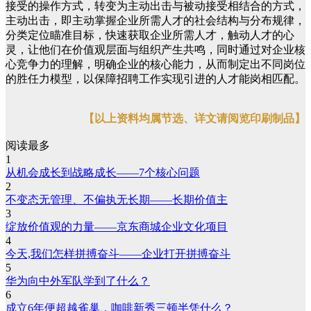
接受的操作方式，转变为主动出击与被动接受相结合的方式，
主动出击，即主动掌握企业所需人才的社会结构与分布规律，
分类定位瞄准目标，快速获取企业所需人才，触动人才的心
灵，让他们在价值观层面与组织产生共鸣，同时通过对企业核
心竞争力的理解，明确企业的核心能力，从而制定出不同岗位
的胜任力模型，以保障招聘工作实现引进的人才能岗相匹配。
【以上资料均属节选、详文请阅览印刷制品】
阅读最多
1
从机会成长到战略成长——7个核心问题
2
不变态无管理、不偏执无长期——长期价值主
3
绽放价值观的力量——京东商城企业文化项目
4
今天,我们怎样拼搏奋斗——企业打开拼搏奋斗
5
华为向中外军队学到了什么？
6
成立6年便超越雀巢，咖啡新秀三顿半凭什么？