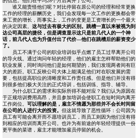
的信息。他们在平均28个月后离开了公司。
谁又能责怪他们呢？对比停留在原公司的经理和经常更换
工作的经理的薪酬历史，我们会发现每一次工作的更换都会带
来工资的增长，而事实上，工作的变更是工资增长的一个最大
的决定因素。
这与过去有极大的区别。跳槽一直以来被视为到
达公司高层的捷径，但是调查显示这只是前几代人的一个神
话，前几代人也为升值付出了代价—他们在跳槽后的薪资变少
了。
员工不满于公司的职业培训似乎点燃了员工过早离开公司
的导火线。通过询问年轻的经理，他们的雇主怎样帮助他们的
职业发展，同时询问他们是如何期望的，我们发现两者间有巨
大的差距。职工反映公司大体上能满足他们对在职发展的需
要，包括提高职位的清晰度和工作责任感。但是他们并没有得
到很多他们极大关注的正式培训，包括训练、指导、辅导。
为什么职工的需求和实际所得不能对应？我们认为原因在
于正规培训费用高昂，并且参加培训会使职工在短时间内离开
工作岗位。
可以理解的是，雇主不情愿为那些并不会长时间留
在公司的人进行大的投资。
但这就导致了恶性循环：公司因为
员工有可能会离开而不愿培训员工，而员工则因为他们没有得
到相应的培训而离开公司。也许为有前途的年轻经理提供一份
更平衡的菜谱，雇主才能增加雇员停留的机会。