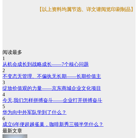
【以上资料均属节选、详文请阅览印刷制品】
阅读最多
1
从机会成长到战略成长——7个核心问题
2
不变态无管理、不偏执无长期——长期价值主
3
绽放价值观的力量——京东商城企业文化项目
4
今天,我们怎样拼搏奋斗——企业打开拼搏奋斗
5
华为向中外军队学到了什么？
6
成立6年便超越雀巢，咖啡新秀三顿半凭什么？
最新文章