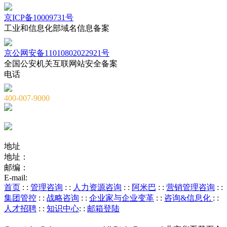
京ICP备10009731号
工业和信息化部域名信息备案
京公网安备11010802022921号
全国公安机关互联网站安全备案
电话
400-007-9000
010-82659965
010-82873036
地址
地址：
北京市海淀区海淀大街8号中钢国际广场A座6层
邮编：
100081
E-mail:
service@chnstone.com.cn
首页
: :
管理咨询
: :
人力资源咨询
: :
阿米巴
: :
营销管理咨询
: :
集团管控
: :
战略咨询
: :
企业家与企业变革
: :
咨询&信息化
: :
人才招聘
: :
知识中心
: :
邮箱登陆