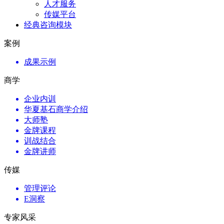
人才服务
传媒平台
经典咨询模块
案例
成果示例
商学
企业内训
华夏基石商学介绍
大师塾
金牌课程
训战结合
金牌讲师
传媒
管理评论
E洞察
专家风采