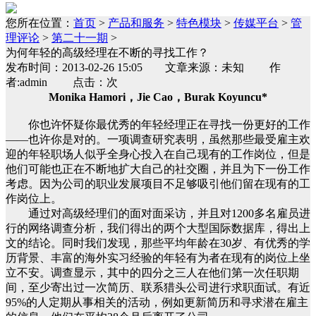
您所在位置：
首页
>
产品和服务
>
特色模块
>
传媒平台
>
管
理评论
>
第二十一期
>
为何年轻的高级经理在不断的寻找工作？
发布时间：2013-02-26 15:05 文章来源：未知 作
者:admin 点击：次
Monika Hamori，Jie Cao，Burak Koyuncu*
你也许怀疑你最优秀的年轻经理正在寻找一份更好的工作
——也许你是对的。一项调查研究表明，虽然那些最受雇主欢
迎的年轻职场人似乎全身心投入在自己现有的工作岗位，但是
他们可能也正在不断地扩大自己的社交圈，并且为下一份工作
考虑。因为公司的职业发展项目不足够吸引他们留在现有的工
作岗位上。
通过对高级经理们的面对面采访，并且对1200多名雇员进
行的网络调查分析，我们得出的两个大型国际数据库，得出上
文的结论。同时我们发现，那些平均年龄在30岁、有优秀的学
历背景、丰富的海外实习经验的年轻有为者在现有的岗位上坐
立不安。调查显示，其中的四分之三人在他们第一次任职期
间，至少寄出过一次简历、联系猎头公司进行求职面试。有近
95%的人定期从事相关的活动，例如更新简历和寻求潜在雇主