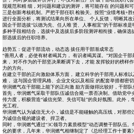
现规范和精 细，对问题和建议的测评，将可能存在 的问题和
三是创新考核机制。严把干部任职 检验关。按照“业绩考核+胜
进行全面分析，将测试结果向所在单位、 个人反馈，明晰其改
国企干部选拔“以德为先、任人唯 贤、人事相宜”的干部标准
多种手段相结合，选拔中及选拔后多阶段测评相衔接，确保选
部选拔后的任职培养。
趋势五：促进干部流动，动态选 拔任用干部渐成常态
“善用人者，必使有材者竭其力， 有识者竭其谋。”对国企干
来， 对不作为的干部坚决果断调下去，才能 发挥较好的榜样
力的方向。
在建立干部的正向激励体系方面， 建立科学的干部用人标准以
难， 这与国企管理风格、企业文化以及相应 的配套举措都密
华润燃气在干部能上能下的正向激 励方面做得比较好，干部队
首先，华润燃气采取干部队伍诚信合规一票否决制。借助党中
传力度，积极营造“诚信光荣、失信可耻”的良好氛围。此外
光工程。
华润燃气认为诚信无大小，诚信是不能碰触的高压线，对那些违
为诚信合规的建设者、捍卫者。
同时，华润燃气通过“3C领导力素质模型”动态调整干部队伍
化的要求，几年来，华润燃气相继制定了《总经理工作十要素