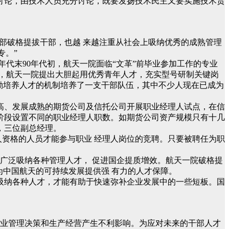
讨论，由技术人员充分讨论，既要发扬技术民主又要实施技术责
内部破格提拔干部，也越 来越注重从社会上吸纳优秀的成熟管理
专。”
年代末90年代初，航天一院面临“文革”前毕业参加工作的专业
，航天一院提出大胆起用优秀青年人才，充实型号研制关键岗
激励培养人才的机制培养了一支干部队伍，其中不少人现在已成为
高、发展成熟的期货公司及信托公司开展职业经理人试点，在信
阶段设置不同的职业经理人职数。如期货公司资产规模只有十几
，三位副总经理。
人资格的人员才能参与职业 经理人岗位的竞聘。只要被聘任为职
广泛吸纳各种管理人才， 促进国企提质增效。航天一院破格提
为中国航天的可持续发展提供强 有力的人才保障。
吸纳各种人才，才能有助于快速弥补企业发展中的一些短板。国
将对企业管理决策和生产经营产生不利影响。为应对未来的干部人才