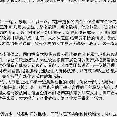
员改为政治指导员；③发扬技术民主，技术问题不需要经过支部
。
非止一端， 故取士不以一路。”越来越多的国企不仅注重在企业
所谓“凡用人 之道，采之欲博，辨之欲精，使之欲适， 任之欲
的历练，勇于对年轻干部压担子，促进其快速成长。20世纪80
统论资排辈的思想冲击下，人才队伍面 临青黄不接的情况。为此
年人才单独开辟通道，特别优秀的人才被评为高级工程师。这一
也值得借鉴。国电投资本控股有限公司优先在其下属市场化程度
司。该公司职业经理人岗位设置根据下属公司的资产规模及发展
赁公司资产规模达到数百亿元的，其领导团队设置为一位总经理
才都可自愿 报名进行职业经理人资格认定，只有获 得职业经理
，完全按照市场化方式付薪和考核。
部用人制度 正在打破一些条条框框的限制，优化干部用人结构，
子”加快其成长； 另一方面也有助于建立合理的干部梯队 结构，
理风格比较认同，但国企并不能培养其所需的所有人才，需广泛
效果来看，大大提升了企业效益，给企业发展带来了活力。
“90后”比例偏少。随着时间的推移，干部队伍平均年龄持续增大，