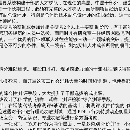
需要系统构建干部的人才梯队，在现任的高层、中层干部外，建
是一个长期过程，必须有完整的人才梯队，而研制项目经历是知
须有副总设计师、特别是总体部技术副总设计师的任职经历。这
计师岗位。
关型号的研制或参加过相关型号2个以上主要研 制阶段，有丰富
师职务经历的人员中选拔。而同时具有研究室主任经历 和型号
缺的。一个优秀的行业领军人才往往能够带动一个领域的突破，提
就是必不可少的条件。航天一院有计划地安排人才成长所需的项目
情分难以避 免。那些口才好、现场感染力强的干部 往往能取得
业扎根不深， 而开展这项工作会消耗大量的时间和资 源，也使得
的综合性测 评手段，大大提升了干部选拔的成功率。
拔设计了科 学的“初样、试样、测评检验”综合测评手段。
，在延续 传统考察测评+谈话的基础上，将测评 项由传统的“优
、论述题对干部进行理论功底测试，通过 PDP（行为特质动态衡量
场应变、岗位 认识、专业功底等进行多方面考察。
一细化”。 “双并行”分为两个层面，一是多类别 评价并行，
会上进行评价，还对院属各单位新任中层干部在单位中干以上人员