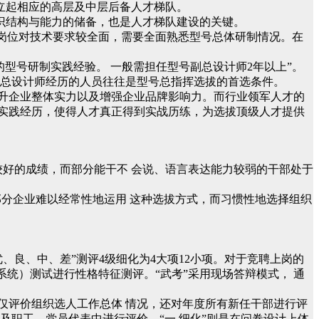
立起相应的高层及中层后备人才梯队。
识结构与能力的储备，也是人才梯队建设的关键。
一岗位对技术要求较全面，需要全面熟悉型号总体研制情况。在
的型号研制实践经验。 一般需担任型号副总设计师2年以上”。
副总设计师经历的人员往往是型号总指挥选拔的首选条件。
升企业整体实力以及增强企业品牌影响力。而行业领军人才的
实践经历，使得人才真正得到实战历练，为选拔顶级人才提供
较好的成绩，而部分能干不 会说、语言表达能力较弱的干部处于
部分企业难以经常性地运用 这种选拔方式，而习惯性地选择组织
、良、中、差”测评4级细化为4大项12小项。对于竞聘上岗的
系统）测试进行性格特征测评。“武考”采用现场答辩模式， 通
不仅评价组织选人工作总体 情况，还对年度所有新任干部进行评
及职工、党员代表中进行评价。“一 细化”则是在问卷设计上体