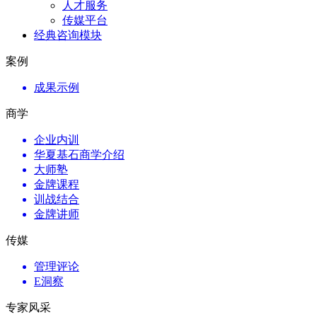
人才服务
传媒平台
经典咨询模块
案例
成果示例
商学
企业内训
华夏基石商学介绍
大师塾
金牌课程
训战结合
金牌讲师
传媒
管理评论
E洞察
专家风采