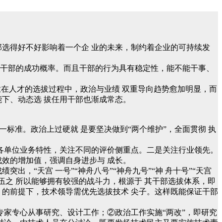
部选得好不好影响着一个企 业的未来，制约着企业的可持续发
对干部的成功概率。而且干部的行为具有稳定性，能不能干事、
业在人才的选拔过程中，政治与业绩 双重导向趋势愈加明显，而
能下、动态选 拔任用干部也渐成常态。
标准。政治上过硬就 是要坚决做到“两个维护”，全面贯彻 执
各单位业务特性，关注不同的评价侧重点。二是关注行业领先。
成效的增加值，强调自身进步与 成长。
，“天宫 一号”“神舟八号”“神舟九号”“神 舟十号”“天宫
伍之 所以能够拥有较强的战斗力，根源于 其干部选拔体系，即
 的前提下，技术领导需优先选拔技术 尖子。这样既能保证干部
家专心从事研究、设计工作；②政治工作实施“两改”，即研究