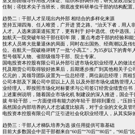
室支部由领导作用改为保证、组织和协调作用，研究室政治委
任制；④技术尖子当班长，彻底改变科研单位干部的结构配置
趋势二：干部人才呈现出内外部 相结合的多样化来源
坚持五湖四海、任人唯贤，广开进 贤之路。“治天下者，用人
人才。人选来源渠道拓宽了，更有利于 好中选优、优中选强。正
如航天一院突破年轻干部任职年 限，重点考虑干部的经验和能力
技术人员将大批量退休的局面，同时在出国热、经商潮以及传
位。在航天一院破格评聘了一批“小高工”，为35岁以下的青
型号领军人物、省部级领导干部、院士专家。
国电投资本控股有限公司从外部引进市场化职业经理人的做法
托及期货公司取得较好效果后，后期逐步推广到其他相关子公
亿元的，其领导团队设置为一位总经理，两位副总经理；而租
公司本部及下属公司中层以上人员 以及外部市场化成熟管理人
业经理人，即按照市场化对标要求与公司签订经营业绩责任书
上述案例说明，随着国企市场化机 制建设的深入推进，国企干
拔 年轻干部，一方面使得有能力的年轻干 部得到重任，“压担
虽然国企内部培养的人才忠诚度比较高，对于企业的文化及管
电投资本控股有限公司广泛引进社会化职业经理人，从其实际
趋势三：干部人才梯队培养为选 拔任用提供可靠基础
目前大多数国企中层干部都来自“60后”“70后”“80后”，