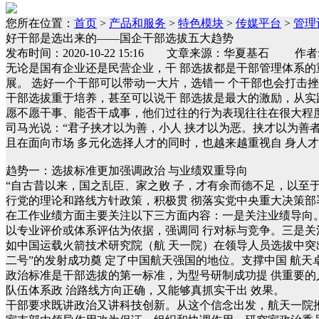
您所在位置：
首页
>
产品和服务
>
特色模块
>
传媒平台
>
管理
好干部是选出来的——国企干部选拔五大趋势
发布时间：2020-10-22 15:16 文章来源：华夏基石 
无论是国有企业还是民营企业，干 部选拔都是干部管理体系的
展。 选好一个干部可以带动一大片，选错一 个干部也会打击
干部选拔重于培养，甚至可以说干 部选拔是最大的激励，从实
愿不愿干事、能否干成事，他们过往的行为表现往往在很大程
司马光说：“君子挟才以为善，小人 挟才以为恶。挟才以为善
且在面向市场 多元化选择人才的同时，也越来越重视自 身人
趋势一：选拔标准更加强调政治 与业绩双重导向
“自古昔以来，国之乱臣、家之败 子，才有余而德不足，以至于
行党的理论和路线方针政策，积极贯 彻落实党中央重大决策部
在工作业绩方面主要关注以下三方面内容：一是关注业绩导向
以专业评价或体系评估为依据，强调同 行对标与竞争。三是关
如中国运载火箭技术研究院（航 天一院）在领导人员选拔中突出政
二号”的发射成功奠 定了中国航天强国的地位。支撑中国 航
政治标准是干部选拔的第一标准，为型号研制成功提 供重要的
队伍体系政 治路线方向正确，又能够真抓实干出 效果。
干部要求既讲政治又讲科技创新。从这个信念出发，航天一院