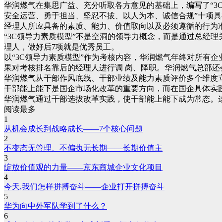
华润燃气在集思广益、充分听取各方意见的基础上，编写了“3C
安全运营、勇于担当、坚忍不拔、以人为本、诚信合规”十项
经理人所应具备的素质、能力、价值取向以及必须遵循的行为准
“3C领导力素质模型”不是空洞的领导力概念，而是通过总经
理人，做好后7项就是优秀员工。
以“3C领导力素质模型”作为考核内容，华润燃气年终对所有
果对考核排名靠后的经理人进行调 岗、降职。华润燃气总部还
华润燃气从干部作风底线、干部业绩及能力素质评价多个维度
干部能上能下是国企市场化改革的重要方向，而在国企具体实
华润燃气通过干部选拔改革实践，使干部能上能下成为常态。
阅读最多
1
从机会成长到战略成长——7个核心问题
2
不变态无管理、不偏执无长期——长期价值主
3
绽放价值观的力量——京东商城企业文化项目
4
今天,我们怎样拼搏奋斗——企业打开拼搏奋斗
5
华为向中外军队学到了什么？
6