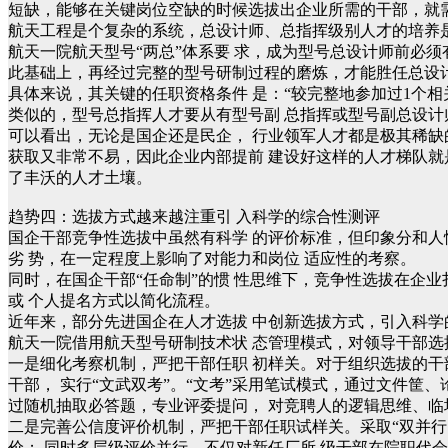
短缺，能够在关键岗位空缺的时候选拔出企业所需的干部，就
航天工程是个复杂的系统，总设计师、总指挥级别人才的培养
航天一院航天型号“两总”体系要 求，成为型号总设计师前必
此基础上，再经过完整的型号研制过程的磨炼，才能胜任总设
具体来说，其关键的任职资格条件 是：“较完整地参加过1个相
类似的，型号总指挥人才要从有型号副 总指挥或型号副总设计
可以看出，无论是国企还是民企， 行业领军人才都是极其稀
获取又非常不易，因此企业内部提前 建设好这样的人才梯队
了丰沃的人才土壤。
趋势四：选拔方式越来越注重引 入科学的综合性测评
国企干部竞争性选拔中虽然有科学 的评价标准，但印象分和人
劣 势，在一定程度上影响了对能力和岗位 适应性的考察。
同时，在国企干部“任命制”的惯 性思维下，竞争性选拔在企
或 个人提名方式以简化流程。
近年来，部分先进国企在人才选拔 中创新选拔方式，引入科学
航天一院借用航天型号研制技术状 态管理模式，对领导干部选
一是细化考察机制，严把干部任职 初样关。对于组织选拔的干部
干部， 实行“文武双考”。“文考”采用笔试模式，通过文件筐
过随机抽取必答题，专业评委提问， 对竞聘人的逻辑思维、临
二是完善公信度评价机制，严把干部任职试样关。采取“双并行、
价； 同时多层级评价并行，不仅对新任厂所 级干部在院职代