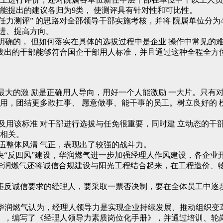
可能提出的建议各归为9类， 使测评具有针对性和可比性。
任力测评” 的思路对全部领导干部实施考核，并将 院属单位分
进、提高方向。
是明确的， 但如何落实在具体的选拔过程中是企业 操作中常见
拔出的干部能够符合国企干部用人标准，并且通过这种全程全方
部最大的激 励是正确用人导向，用好一个人能激励 一大片。只有
作用，团结更多敢扛事、 愿意做事、能干事的员工。树立良好的 
及用该标准 对干部进行选拔与任免很重要，同时建 立动态的干
切相关。
伍整体风清 气正，表现出了较强的战斗力。
央“反四风”建设，华润燃气进一步加强经理人作风建设，各企业
，华润燃气还将诚信合规建设与阳光工程结合起来，在工程造价、
反诚信要求的经理人，要采取一票否决制，要在全体员工中逐步
。华润燃气认为，经理人领导力是实现企业持续发展、推动组织变
》，编写了《经理人领导力素质岗位化手册》，并通过培训、轮