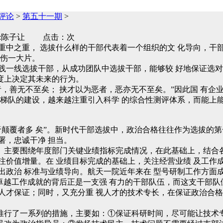
评论
>
第五十一期
>
作者:陈子让 点击：次
重中之重， 选拔什么样的干部代表着一个组织的文 化导向，干
挫伤一大片。
践一线选拔干部，从成功团队中选拔干部，能够较 好地保证选
度上决定其未来的行为。
者，善无不至矣； 挟才以为恶者，恶亦无不至矣。”因此国 有企
才梯队的建设，越来越注重引入科学 的综合性测评体系，而能上
颠覆者多 矣”。新时代干部选拔中，政治合格往往作为选拔的第一
署，忠诚干净 担当。
。主要围绕年度部门关键业绩指标完成情况，在此基础上，结合
注价值增量。在 业绩目标完成的基础上，关注经营业绩 及工作
治 标准与业绩导向。航天一院近年来在 型号研制工作方面成绩突出
天卓越工作成就的背后正是一支强 有力的干部队伍，而这支干部队
人才保证；同时，又充分重 视人才的技术专长，在保证政治合格
推行了一系列的措施，主要如：①保证科研时间，尽可能让技术专