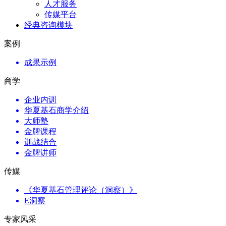
人才服务
传媒平台
经典咨询模块
案例
成果示例
商学
企业内训
华夏基石商学介绍
大师塾
金牌课程
训战结合
金牌讲师
传媒
《华夏基石管理评论（洞察）》
E洞察
专家风采