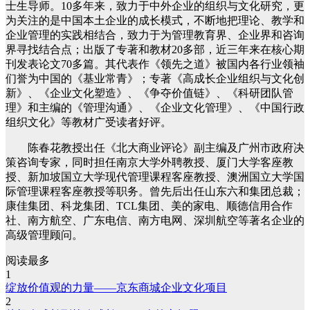
士生导师。10多年来，致力于中外企业的组织与文化研究，更
为关注的是中国本土企业的成长模式，不断地把理论、教学和
企业管理的实践相结合，致力于为管理教育界、企业界和咨询
界寻找结合点；出版了专著和教材20多部，近三年来在核心期
刊发表论文70多篇。其代表作《领先之道》被国内各行业领袖
们誉为中国的《基业常青》；专著《高成长企业组织与文化创
新》、《企业文化塑造》、《争夺价值链》、《科研团队管
理》和主编的《管理沟通》、《企业文化管理》、《中国行政
组织文化》等教材广受读者好评。
陈春花教授出任《北大商业评论》副主编及广州市政府决
策咨询专家，同时担任南京大学外聘教授、厦门大学客座教
授、新加坡国立大学现代管理课程客座教授、澳洲国立大学国
际管理课程客座教授等职务。曾先后出任山东六和集团总裁；
康佳集团、科龙集团、TCL集团、美的家电、顺德信用合作
社、南方航空、广东电信、南方电网、深圳航空等著名企业的
高级管理顾问。
阅读最多
1
绽放价值观的力量——京东商城企业文化项目
2