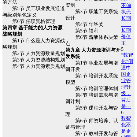
的方法
资制
不偏
第5节 员工职业发展通道
第3节 职能工资系统
执无
与级别角色定义
设计
长期
第6节 任职资格管理
第4节 年终奖
——
第四章 基于能力的人力资源
长期
第5节 福利
战略规划
价值
第6节 薪酬体系决策
第1节 什么是人力资源战
主
点
略规划
5
第九章 人力资源培训与开
第2节 人力资源数量规划
“数智
发系统
第3节 人力资源结构规划
化”倒
第1节 职业发展与培
第4节 人力资源素质规划
逼中
训开发
国企
第2节 培训开发系统
业管
模型
理升
第3节 培训管理体制
级，
第4节 培训需求与培
背后
训计划
是一
第5节 课程开发与管
6
理
数智
第6节 师资培养、认
化不
证与管理
是企
第7节 教材开发与管