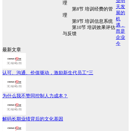
业明
理
天发
第8节 培训经费的管
展的
理
机
第9节 培训信息系统
遇，
第10节 培训效果评估
而是
与反馈
企业
今
最新文章
认可、沟通、价值驱动，激励新生代员工“三
为什么我不赞同控制人力成本？
解码长期业绩背后的文化基因