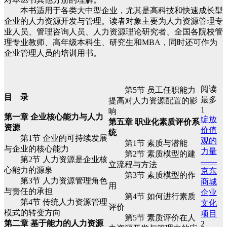
本书适用于各类大中型企业，尤其是高科技和快速成长型
企业的人力资源开发与管理。读者对象主要为人力资源管理专
业人员、管理咨询人员、人力资源理论研究者、全国各院校管
理专业教师、高年级本科生、研究生和MBA，同时还可作为
企业管理人员的培训用书。
阅读
第5节 员工任职能力
目 录
最多
提高对人力资源配置的影
1
响
第一章 企业核心能力与人力
绽放
第五章 职业化素质评价系
资源
价值
统
第1节 企业的可持续发展
观的
第1节 素质与潜能
与企业的核心能力
力量
第2节 素质模型的建
第2节 人力资源是企业核
——
立流程与方法
心能力的源泉
京东
第3节 素质模型的作
第3节 人力资源管理角色
商城
用
与责任的承担
企业
第4节 如何进行素质
第4节 传统人力资源管理
文化
评价
模式的转变方向
项目
第5节 素质评价在人
第二章 基于能力的人力资源
2