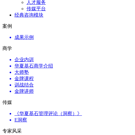
人才服务
传媒平台
经典咨询模块
案例
成果示例
商学
企业内训
华夏基石商学介绍
大师塾
金牌课程
训战结合
金牌讲师
传媒
《华夏基石管理评论（洞察）》
E洞察
专家风采