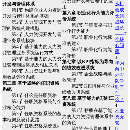
力资源开发与管理中的应
从机
开发与管理体系
用
会成
第1节 构建企业人力资源
第六章 职业化行为能力评
长到
开发与管理体系的基础
价系统
战略
第2节 人力资源开发与管
第1节 任职资格与职
成长
理的系统构建模型
业化行为能力
——7
第3节 人力资源开发与管
第2节 职业化行为标
个核
理业务系统模块
准的建立
心问
第4节 基于能力的人力资
第3节 职业化行为能
题
源管理业务系统运行方式
力评价
3
第5节 基于能力的人力资
第七章 以KPI指标为导向
华为
源管理制度体系及相互关系
的绩效改进系统
向中
第6节 人力资源开发与利
第1节 企业战略与绩
外军
用效益评价系统
效管理
队学
第三章 基于战略的任职资格
第2节 KPI指标与企业
到了
系统
绩效改进系统
什
第1节 什么是任职资格
第八章 基于能力的职能工
么？
第2节 任职资格系统与企
资系统
4
业核心能力
第1节 薪酬在基于能
不变
第3节 任职资格系统的基
力的人力资源管理体系中
态无
本框架及设计思路
的角色
管
第4节 任职资格系统设计
第2节 什么是职能工
理、