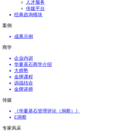
人才服务
传媒平台
经典咨询模块
案例
成果示例
商学
企业内训
华夏基石商学介绍
大师塾
金牌课程
训战结合
金牌讲师
传媒
《华夏基石管理评论（洞察）》
E洞察
专家风采