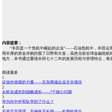
内容提要：
“丰田是一个危机中崛起的企业”——石油危机中，丰田运用
用丰厚的资金并购控股了日野和大发；虽然当前全球金融危机
地方，本书通过重现丰田七十二年的发展历程与管理特点，将其归
阅读最多
1
绽放价值观的力量——京东商城企业文化项目
2
从机会成长到战略成长——7个核心问题
3
华为向中外军队学到了什么？
4
不变态无管理、不偏执无长期——长期价值主