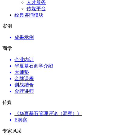
人才服务
传媒平台
经典咨询模块
案例
成果示例
商学
企业内训
华夏基石商学介绍
大师塾
金牌课程
训战结合
金牌讲师
传媒
《华夏基石管理评论（洞察）》
E洞察
专家风采