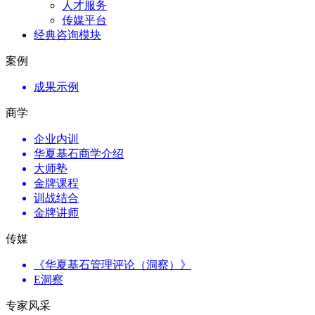
人才服务
传媒平台
经典咨询模块
案例
成果示例
商学
企业内训
华夏基石商学介绍
大师塾
金牌课程
训战结合
金牌讲师
传媒
《华夏基石管理评论（洞察）》
E洞察
专家风采