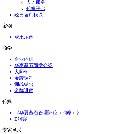
人才服务
传媒平台
经典咨询模块
案例
成果示例
商学
企业内训
华夏基石商学介绍
大师塾
金牌课程
训战结合
金牌讲师
传媒
《华夏基石管理评论（洞察）》
E洞察
专家风采