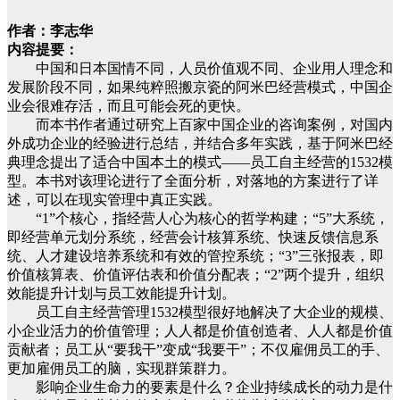
作者：李志华
内容提要：
中国和日本国情不同，人员价值观不同、企业用人理念和
发展阶段不同，如果纯粹照搬京瓷的阿米巴经营模式，中国企
业会很难存活，而且可能会死的更快。
而本书作者通过研究上百家中国企业的咨询案例，对国内
外成功企业的经验进行总结，并结合多年实践，基于阿米巴经
典理念提出了适合中国本土的模式——员工自主经营的1532模
型。本书对该理论进行了全面分析，对落地的方案进行了详
述，可以在现实管理中真正实践。
“1”个核心，指经营人心为核心的哲学构建；“5”大系统，
即经营单元划分系统，经营会计核算系统、快速反馈信息系
统、人才建设培养系统和有效的管控系统；“3”三张报表，即
价值核算表、价值评估表和价值分配表；“2”两个提升，组织
效能提升计划与员工效能提升计划。
员工自主经营管理1532模型很好地解决了大企业的规模、
小企业活力的价值管理；人人都是价值创造者、人人都是价值
贡献者；员工从“要我干”变成“我要干”；不仅雇佣员工的手、
更加雇佣员工的脑，实现群策群力。
影响企业生命力的要素是什么？企业持续成长的动力是什