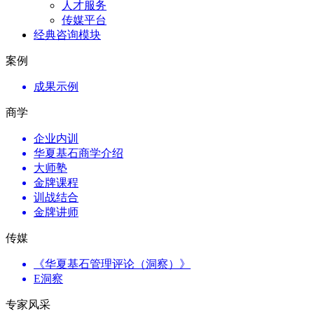
人才服务
传媒平台
经典咨询模块
案例
成果示例
商学
企业内训
华夏基石商学介绍
大师塾
金牌课程
训战结合
金牌讲师
传媒
《华夏基石管理评论（洞察）》
E洞察
专家风采