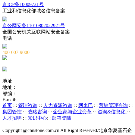
京ICP备10009731号
工业和信息化部域名信息备案
京公网安备11010802022921号
全国公安机关互联网站安全备案
电话
400-007-9000
010-82659965
010-82873036
地址
地址：
北京市海淀区海淀大街8号中钢国际广场A座6层
邮编：
100081
E-mail:
service@chnstone.com.cn
首页
: :
管理咨询
: :
人力资源咨询
: :
阿米巴
: :
营销管理咨询
: :
集团管控
: :
战略咨询
: :
企业家与企业变革
: :
咨询&信息化
: :
人才招聘
: :
知识中心
: :
邮箱登陆
Copyright @chnstone.com.cn All Right Reserved.北京华夏基石企