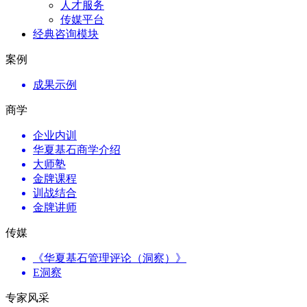
人才服务
传媒平台
经典咨询模块
案例
成果示例
商学
企业内训
华夏基石商学介绍
大师塾
金牌课程
训战结合
金牌讲师
传媒
《华夏基石管理评论（洞察）》
E洞察
专家风采