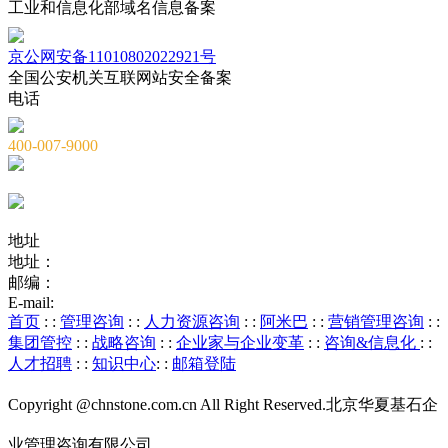
工业和信息化部域名信息备案
京公网安备11010802022921号
全国公安机关互联网站安全备案
电话
400-007-9000
010-82659965
010-82873036
地址
地址：
北京市海淀区海淀大街8号中钢国际广场A座6层
邮编：
100081
E-mail:
service@chnstone.com.cn
首页
: :
管理咨询
: :
人力资源咨询
: :
阿米巴
: :
营销管理咨询
: :
集团管控
: :
战略咨询
: :
企业家与企业变革
: :
咨询&信息化
: :
人才招聘
: :
知识中心
: :
邮箱登陆
Copyright @chnstone.com.cn All Right Reserved.北京华夏基石企
业管理咨询有限公司