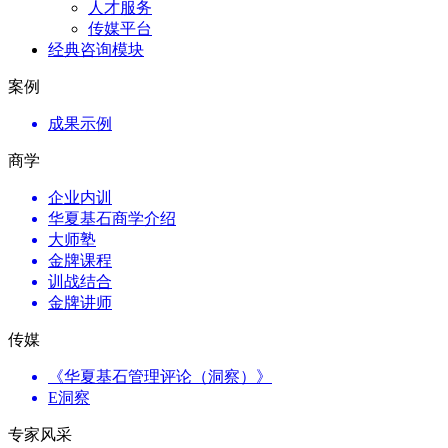
人才服务
传媒平台
经典咨询模块
案例
成果示例
商学
企业内训
华夏基石商学介绍
大师塾
金牌课程
训战结合
金牌讲师
传媒
《华夏基石管理评论（洞察）》
E洞察
专家风采