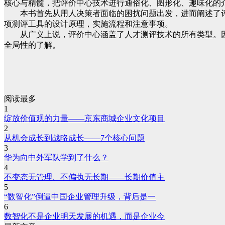
核心与精髓，把评价中心技术进行通俗化、图形化、趣味化的
本书首先从用人决策者面临的困扰问题出发，进而阐述了评
项测评工具的设计原理，实施流程和注意事项。
从广义上说，评价中心涵盖了人才测评技术的所有类型。因此
全局性的了解。
阅读最多
1
绽放价值观的力量——京东商城企业文化项目
2
从机会成长到战略成长——7个核心问题
3
华为向中外军队学到了什么？
4
不变态无管理、不偏执无长期——长期价值主
5
“数智化”倒逼中国企业管理升级，背后是一
6
数智化不是企业明天发展的机遇，而是企业今