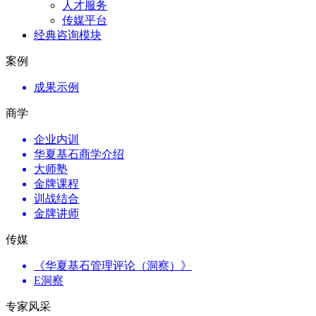
人才服务
传媒平台
经典咨询模块
案例
成果示例
商学
企业内训
华夏基石商学介绍
大师塾
金牌课程
训战结合
金牌讲师
传媒
《华夏基石管理评论（洞察）》
E洞察
专家风采