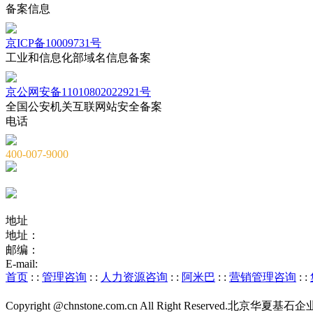
备案信息
京ICP备10009731号
工业和信息化部域名信息备案
京公网安备11010802022921号
全国公安机关互联网站安全备案
电话
400-007-9000
010-82659965
010-82873036
地址
地址：
北京市海淀区海淀大街8号中钢国际广场A座6层
邮编：
100081
E-mail:
service@chnstone.com.cn
首页
: :
管理咨询
: :
人力资源咨询
: :
阿米巴
: :
营销管理咨询
: :
Copyright @chnstone.com.cn All Right Reserved.北