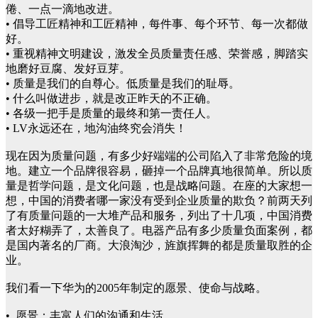
倦、一点一滴地改进。
• 倡导工匠精神和工匠精神，每件事、每个环节、每一次都做
好。
• 重视精神文明建设，激发全员质量责任感、荣誉感，脚踏实
地磨好豆腐、发好豆芽。
• 质量是我们的自尊心。低质量是我们的耻辱。
• 什么叫做进步，就是改正昨天的不正确。
• 各级一把手是质量的最终和第一责任人。
• LV永远还在，地沟油终究会消失！
现在因为质量问题，有多少好端端的公司陷入了非常危险的境
地。建立一个品牌很容易，砸掉一个品牌真地很简单。所以质
量是哲学问题，是文化问题，也是战略问题。在座的大家想一
想，中国的消费者哪一家没有受到企业质量的欺负？前两天列
了有质量问题的一大堆产品和服务，列出了十几项，中国消费
者太好糊弄了，太善良了。电器产品有多少质量负面案例，都
是国内著名的厂商。大浪淘沙，旌旗挥舞的都是质量取胜的企
业。
我们看一下华为的2005年制定的愿景、使命与战略。
• 愿景：丰富人们的沟通和生活。