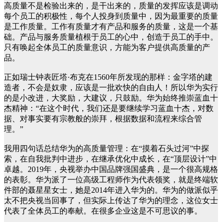
高质量不是检验出来的，是干出来的，质量的发挥应该是调动
每个员工的积极性，每个人投身到质量中，因为最重要的质量
是工作质量。工作有质量才有产品和服务的质量，这是一个基
础。产品与服务质量植根于员工的心中，创造于员工的手中。
只有唤起全体员工的质量意识，方能为客户提供高质量的产
品。
正如瑞士钟表匠塔·布克在1560年所发现的那样：金字塔的建
造者，不会是奴隶，应该是一批欢快的自由人！所以华为实行
的是小改进，大奖励，大建议，只鼓励。华为始终推崇蓝血十
杰精神：“在这个时代，我们还是要继续学习蓝血十杰，对数
据、对事实要有宗教般的崇拜，根据数据和流程来综合管
理。”
我用四句话总结华为的高质量管理：在“摸着石头过河”中探
索，在自我批判中进步，在继承优化中成长，在“顶层设计”中
卓越。2019年，央视举办中国品牌强国盛典，是一个很高规格
的表彰。华为派了一位高级工程师作为代表领奖，就是终端软
件部的聂星星女士，她是2014年进入华为的。华为的做派似乎
太不把央视当回事了，但实际上传达了华为的理念，这位女士
代表了全体员工的奉献。在很多企业这是不可思议的事。