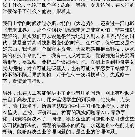
候干什么，他说了四个字：忍耐、等待。女儿还问，在长征的
时候你干了什么？他说：跟着走。
我们上学的时候读过奈斯比特的《大趋势》，还看过一部电影
《未来世界》，那个时候我们感觉未来是非常可怕，非常难以
理解的。其实我们可以说是很丝滑地进入到未来世界描述的时
代，就是当前高科技剧烈变化的时代。任总讲，保守主义是个
好东西，我也是一个保守主义者。大家都谈拥抱高科技，拥抱
新的科技革命的到来，我有一点反对意见，觉得拥抱首先要看
清形势，要观察，要把工作做细再拥抱。在街上看到帅哥美女
就去拥抱，对方可能是碳基人，也有可能人家恋爱了结婚了。
你不能不顾后果的拥抱。对于任何一次科技革命，先观察一
下，看清楚再行动。
另外，现在人工智能解决不了企业管理的问题。网上有些照片
来自于高校用的AI，用来监测学生的到课率，抬头率，点头
率，前排就坐率。所谓智慧赋能学生学习和教师授课，是用
AI监测、监控、评价课堂。教育的现实问题靠AI，靠数字
化，我觉得解决不了。同理，很多企业的问题也不是引进这些
东西就能解决的。管理的最基本的问题，永远是企业往前走的
瓶颈。能够解决企业管理问题的，是企业的管理体系。