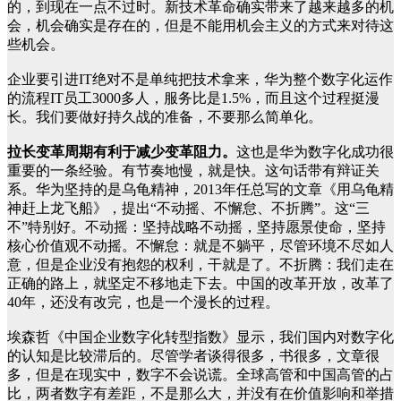
的，到现在一点不过时。新技术革命确实带来了越来越多的机
会，机会确实是存在的，但是不能用机会主义的方式来对待这
些机会。
企业要引进IT绝对不是单纯把技术拿来，华为整个数字化运作
的流程IT员工3000多人，服务比是1.5%，而且这个过程挺漫
长。我们要做好持久战的准备，不要那么简单化。
拉长变革周期有利于减少变革阻力。
这也是华为数字化成功很
重要的一条经验。有节奏地慢，就是快。这句话带有辩证关
系。华为坚持的是乌龟精神，2013年任总写的文章《用乌龟精
神赶上龙飞船》，提出“不动摇、不懈怠、不折腾”。这“三
不”特别好。不动摇：坚持战略不动摇，坚持愿景使命，坚持
核心价值观不动摇。不懈怠：就是不躺平，尽管环境不尽如人
意，但是企业没有抱怨的权利，干就是了。不折腾：我们走在
正确的路上，就坚定不移地走下去。中国的改革开放，改革了
40年，还没有改完，也是一个漫长的过程。
埃森哲《中国企业数字化转型指数》显示，我们国内对数字化
的认知是比较滞后的。尽管学者谈得很多，书很多，文章很
多，但是在现实中，数字不会说谎。全球高管和中国高管的占
比，两者数字有差距，不是那么大，并没有在价值影响和举措