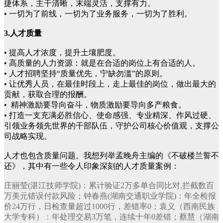
捷体系，主干清晰，末端灵活，支撑有力。
• 一切为了前线，一切为了业务服务，一切为了胜利。
3.人才质量
• 提高人才浓度，提升土壤肥度。
• 高质量的人力资源：就是在合适的岗位上有合适的人。
• 人才招聘坚持“质量优先，宁缺勿滥”的原则。
• 让优秀人员，在最佳时段上，走上最佳的岗位，做出最大的
贡献，获取合理的报酬。
• 精神激励要导向奋斗，物质激励要导向多产粮食。
• 打造一支充满必胜信心、使命感强、专业精深、作风过硬、
引领业务领先世界的干部队伍，守护公司核心价值观，支撑公
司战略实现。
人才也包含质量问题。我想列举孟晚舟主编的《不破楼兰誓不
还》，其中有一些令人印象深刻的人才质量案例：
庄丽莹(湛江技师学院)：累计验证2万多单合同比对,拦截数百
万美元错误付款风险；钟春燕(湖南交通职业学院)：年全检报
价24万行，日检查量超过1000行，差错率0；袁义（西南民族
大学专科）：年处理交易3万笔，连续十年0差错；蔡慧（湖南