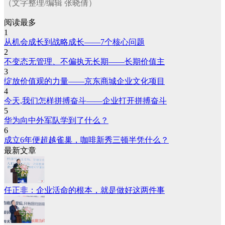
（文字整理/编辑 张晓倩）
阅读最多
1
从机会成长到战略成长——7个核心问题
2
不变态无管理、不偏执无长期——长期价值主
3
绽放价值观的力量——京东商城企业文化项目
4
今天,我们怎样拼搏奋斗——企业打开拼搏奋斗
5
华为向中外军队学到了什么？
6
成立6年便超越雀巢，咖啡新秀三顿半凭什么？
最新文章
任正非：企业活命的根本，就是做好这两件事