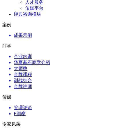
人才服务
传媒平台
经典咨询模块
案例
成果示例
商学
企业内训
华夏基石商学介绍
大师塾
金牌课程
训战结合
金牌讲师
传媒
管理评论
E洞察
专家风采