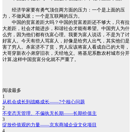
经济学家要有勇气顶住两方面的压力：一个是上面的压
力，不做风派；一个是互联网的压力。
中国的贫富差距大吗？中国的贫富差距还不够大，只有拉
大差距，社会才能进步，和谐社会才能有希望。中国穷人为什
么穷，因为他们都有仇富心理。我要为富人说话，不是为了讨
好富人。今天有些人骂富人，好像是给穷人出气，其实他们是
害了穷人。杀富济不了贫，穷人应该将富人看成自己的大哥，
大哥穿新衣小弟穿旧衣，天经地义。将基尼系数农村城市分开
计算,这样中国贫富分化就不严重了。
阅读最多
1
从机会成长到战略成长——7个核心问题
2
不变态无管理、不偏执无长期——长期价值主
3
绽放价值观的力量——京东商城企业文化项目
4