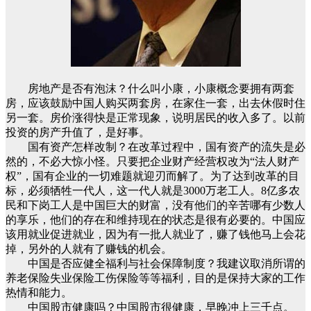
房地产是否有泡沫？什么叫小康，小康概念要拥有两套
房，应该鼓励中国人购买两套房，在家住一套，出去休假时住
另一套。房价涨得快是正常现象，说明居民的收入多了。以前
投资的房产升值了，是好事。
国有资产怎样改制？在改革过程中，国有资产的流失是必
然的，不必大惊小怪。只要把企业财产经营权改为“法人财产
权”，国有企业的一切难题就迎刃而解了。为了达到改革的目
标，必须牺牲一代人，这一代人就是3000万老工人。8亿多农
民和下岗工人是中国巨大的财富，没有他们的辛苦哪有少数人
的享乐，他们的存在和维持现在的状态是很有必要的。中国应
该用就业促进就业，因为有一批人就业了，赚了钱他马上会花
掉，另外的人就有了赚钱的机会。
中国是否应健全福利与社会保障制度？我建议取消所谓的
养老保险失业保险工伤保险等等福利，目的是保持大家的工作
热情和能力。
中国股市健康吗？中国股市很健康，早晚冲上三千点。