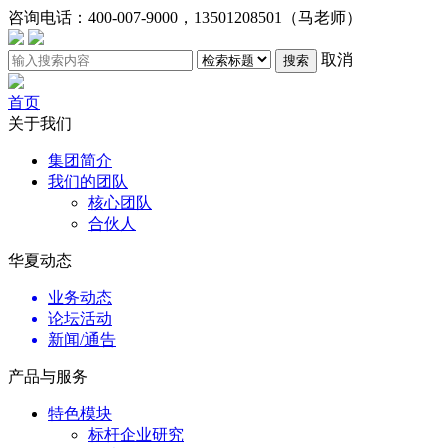
咨询电话：
400-007-9000，13501208501（马老师）
取消
搜索
首页
关于我们
集团简介
我们的团队
核心团队
合伙人
华夏动态
业务动态
论坛活动
新闻/通告
产品与服务
特色模块
标杆企业研究