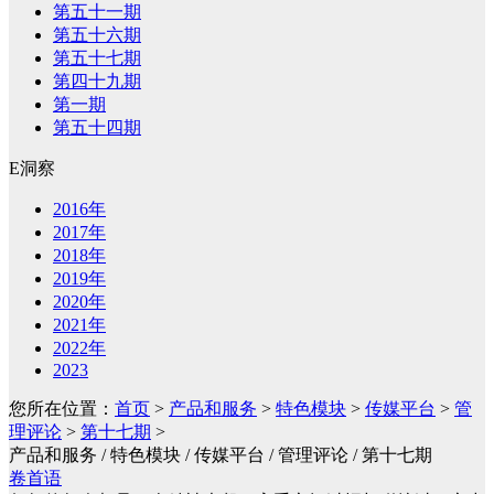
第五十一期
第五十六期
第五十七期
第四十九期
第一期
第五十四期
E洞察
2016年
2017年
2018年
2019年
2020年
2021年
2022年
2023
您所在位置：
首页
>
产品和服务
>
特色模块
>
传媒平台
>
管
理评论
>
第十七期
>
产品和服务 / 特色模块 / 传媒平台 / 管理评论 / 第十七期
卷首语