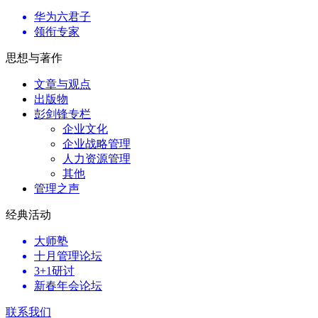
华为六君子
领衔专家
思想与著作
文章与观点
出版物
彭剑锋专栏
企业文化
企业战略管理
人力资源管理
其他
管理之声
经典活动
大师塾
十月管理论坛
3+1研讨
新春年会论坛
联系我们