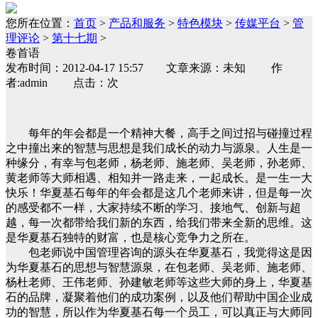
您所在位置：
首页
>
产品和服务
>
特色模块
>
传媒平台
>
管
理评论
>
第十七期
>
卷首语
发布时间：2012-04-17 15:57 文章来源：未知 作
者:admin 点击：次
每年的年会都是一个精神大餐，高手之间过招与碰撞过程
之中撞出来的智慧与思想是我们成长的动力与源泉。人生是一
种缘分，有幸与包老师，杨老师、施老师、吴老师，孙老师、
黄老师等大师相遇、相知并一路走来，一起成长。是一生一大
快乐！华夏基石每年的年会都是这几个老师来讲，但是每一次
的感受都不一样，大家持续不断的学习、接地气、创新与超
越，每一次都带给我们新的东西，给我们带来全新的思维。这
是华夏基石独特的财富，也是核心竞争力之所在。
包老师说中国管理咨询的源头在华夏基石，我觉得这是因
为华夏基石的思想与智慧源泉，在包老师、吴老师、施老师、
杨杜老师、王伟老师、孙建敏老师等这些大师的身上，华夏基
石的品牌，凝聚着他们的成功案例，以及他们帮助中国企业成
功的智慧，所以作为华夏基石每一个员工，可以真正与大师同