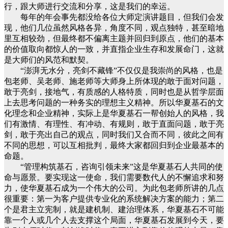
行，跟大师进行交流和分享，这是我们的幸运。
每年的年会事先都没给各位大师定演讲题目，但我们会发
现，他们几位虽然风格各异，角度不同，观点独特，甚至暗地
里互相较劲，但最终都不偏离主题并回归到原点，他们的基本
的价值取向都惊人的一致，并直指企业生存和发展命门，这就
是大师们的风范和默契。
“澎湃无水分，亮剑不藏锋”不仅仅是我崇尚的风格，也是
包老师、吴老师、施老师等大师身上所体现的敢于面对问题，
敢于亮剑，接地气，有质感的人格特质，同时也是从哲学层面
上去思考问题的一种务实的理想主义精神。所以华夏基石的文
化理念和企业精神，实际上是华夏基石一帮创始人的风格，我
们有激情、有理性、有冲动、有规则，敢于直面问题，敢于亮
剑，敢于亮出自己的观点，同时我们又合而不同，彼此之间有
不同的思想，可以互相批判，最终大家都回归到企业最基本的
命题。
“管理构筑基石，咨询引领未来”这是华夏基石人共同的使
命与愿景。要实现这一使命，我们需要数代人的不懈追求和努
力，使华夏基石成为一个伟大的公司。为此包老师所讲的几点
很重要：第一为客户提供专业化的系统解决方案的能力；第二
个是君主立宪制，就是建机制、建治理体系，华夏基石不可能
靠一个人或几个人去支撑这个局面，华夏基石发展到今天，要