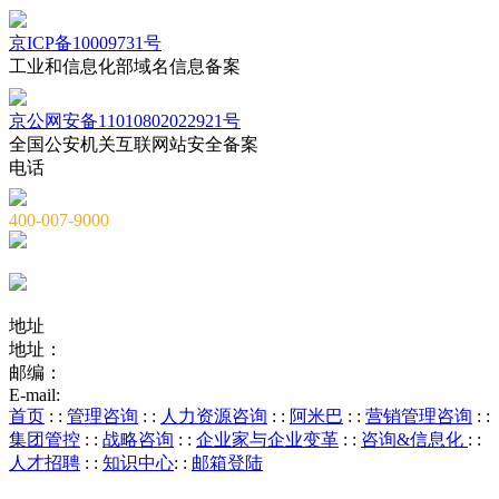
京ICP备10009731号
工业和信息化部域名信息备案
京公网安备11010802022921号
全国公安机关互联网站安全备案
电话
400-007-9000
010-82659965
010-82873036
地址
地址：
北京市海淀区海淀大街8号中钢国际广场A座6层
邮编：
100081
E-mail:
service@chnstone.com.cn
首页
: :
管理咨询
: :
人力资源咨询
: :
阿米巴
: :
营销管理咨询
: :
集团管控
: :
战略咨询
: :
企业家与企业变革
: :
咨询&信息化
: :
人才招聘
: :
知识中心
: :
邮箱登陆