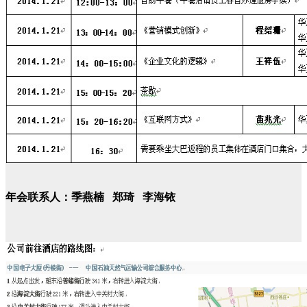
年会联系人：
季燕楠 郑琦 李海铱