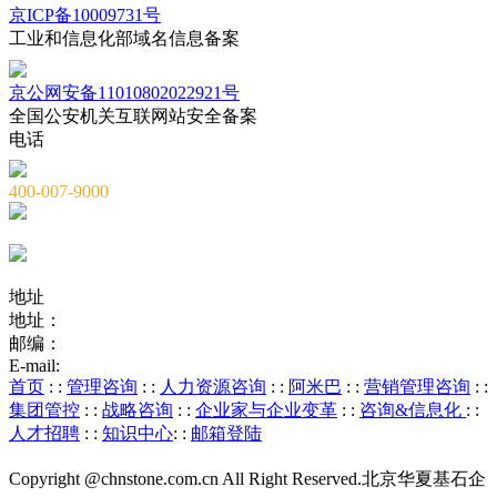
京ICP备10009731号
工业和信息化部域名信息备案
京公网安备11010802022921号
全国公安机关互联网站安全备案
电话
400-007-9000
010-82659965
010-82873036
地址
地址：
北京市海淀区海淀大街8号中钢国际广场A座6层
邮编：
100081
E-mail:
service@chnstone.com.cn
首页
: :
管理咨询
: :
人力资源咨询
: :
阿米巴
: :
营销管理咨询
: :
集团管控
: :
战略咨询
: :
企业家与企业变革
: :
咨询&信息化
: :
人才招聘
: :
知识中心
: :
邮箱登陆
Copyright @chnstone.com.cn All Right Reserved.北京华夏基石企