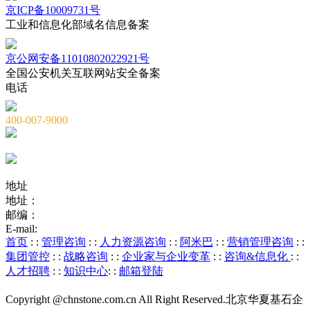
京ICP备10009731号
工业和信息化部域名信息备案
京公网安备11010802022921号
全国公安机关互联网站安全备案
电话
400-007-9000
010-82659965
010-82873036
地址
地址：
北京市海淀区海淀大街8号中钢国际广场A座6层
邮编：
100081
E-mail:
service@chnstone.com.cn
首页
: :
管理咨询
: :
人力资源咨询
: :
阿米巴
: :
营销管理咨询
: :
集团管控
: :
战略咨询
: :
企业家与企业变革
: :
咨询&信息化
: :
人才招聘
: :
知识中心
: :
邮箱登陆
Copyright @chnstone.com.cn All Right Reserved.北京华夏基石企