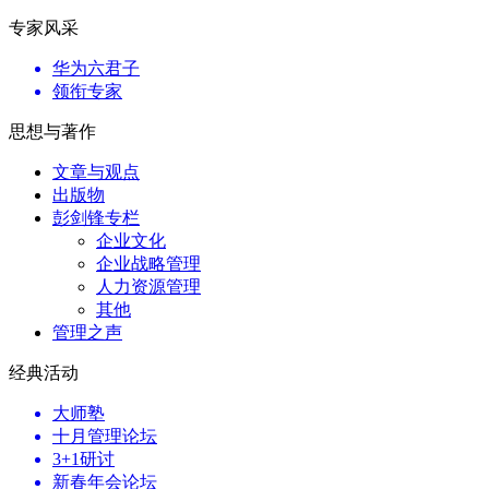
专家风采
华为六君子
领衔专家
思想与著作
文章与观点
出版物
彭剑锋专栏
企业文化
企业战略管理
人力资源管理
其他
管理之声
经典活动
大师塾
十月管理论坛
3+1研讨
新春年会论坛