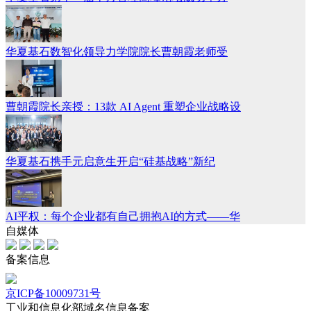
华夏基石数智化领导力学院院长曹朝霞老师受
曹朝霞院长亲授：13款 AI Agent 重塑企业战略设
华夏基石携手元启意生开启“硅基战略”新纪
AI平权：每个企业都有自己拥抱AI的方式——华
自媒体
备案信息
京ICP备10009731号
工业和信息化部域名信息备案