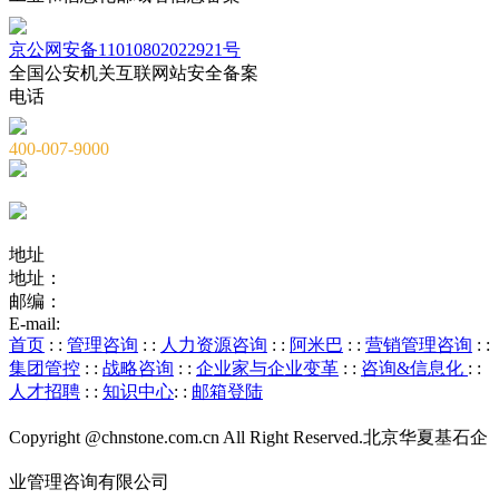
京公网安备11010802022921号
全国公安机关互联网站安全备案
电话
400-007-9000
010-82659965
010-82873036
地址
地址：
北京市海淀区海淀大街8号中钢国际广场A座6层
邮编：
100081
E-mail:
service@chnstone.com.cn
首页
: :
管理咨询
: :
人力资源咨询
: :
阿米巴
: :
营销管理咨询
: :
集团管控
: :
战略咨询
: :
企业家与企业变革
: :
咨询&信息化
: :
人才招聘
: :
知识中心
: :
邮箱登陆
Copyright @chnstone.com.cn All Right Reserved.北京华夏基石企
业管理咨询有限公司