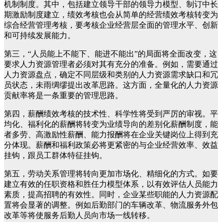
机制制度。其中，包括建立领导干部的领导力模型、制订中长
期激励制度建立，绩效考核也会从简单的经营绩效考核转变为
综合经营管理考核，要考核企业经营层全面的管理水平、创新
和可持续发展能力。
第三，“人员能上不能下、能进不能出”的局面将全面改变，这
要求人力资源管理者必须对其有充分的准备。例如，需要通过
人力资源盘点，确定不同层级和类别的人力资源需求缺口和冗
员状态，未雨绸缪提出改革思路。这方面，全量化的人力资源
贡献率将是一条重要的管理思路。
第四，薪酬绩效考核的技术性、科学性将受到严厉的审视。平
均化、福利化的薪酬将转变为业绩导向的差别化薪酬制度，能
者多劳、高激励性薪酬、能力报酬将在企业关键岗位上得到充
分体现。薪酬和福利政策必将更紧密的与企业经营效率、效益
挂钩，跟员工群体特征挂钩。
第五，劳动关系管理将转向更加市场化、精细化的方式。如要
建立有效的任职资格和胜任力模型体系，以有效评估人员能力
素质，提高招聘的有效性。同时，企业某些职能的人力资源配
置将会显著的调整。例如后勤部门的车辆改革、物流服务外包
改革等将使服务后勤人员向市场一线转移。