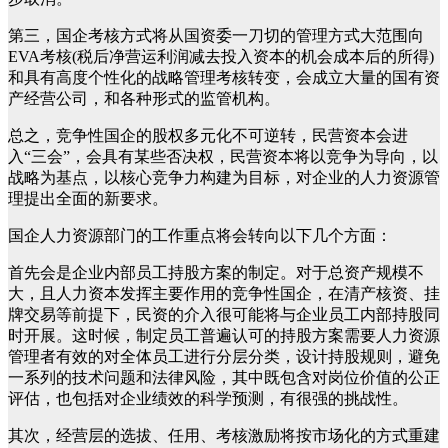
第三，国企考核方式将从国资委一刀切的管理方式大范围向
EVA考核(税后净营运利润减去投入资本的机会成本后的所得)
和具有高度个性化的战略管理考核转变，会成立大量的国有资
产经营公司，和各种形式的监管机构。
总之，竞争性国企的股权多元化不可逆转，民营资本会进
入“三会”，会具有某些否决权，民营资本将以竞争为导向，以
战略为基点，以核心竞争力构建为目标，对企业的人力资源管
理提出全面的新要求。
国企人力资源部门的工作重点将会转向以下几个方面：
首先会是企业内部员工持股方案的制定。对于总资产规模不
大，且人力资本发挥主要作用的竞争性国企，在清产核资、挂
牌交易等前提下，民资的介入很可能将与企业员工内部持股同
时开展。这时候，制定员工普遍认可的持股方案需要人力资源
管理者有效的对全体员工进行分层分类，设计持股规则，避免
一系列的技术问题和法律风险，其中既包含对岗位价值的公正
评估，也包括对企业绩效的科学预测，有很强的挑战性。
其次，经营层的选拔、任用、考核激励将按市场化的方式重建