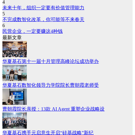
4
未来十年，组织一定要有价值管理能力
5
不完成数智化改革，你可能等不来春天
6
民营企业，一定要赚这4种钱
最新文章
华夏基石第十一届十月管理高峰论坛成功举办
华夏基石数智化领导力学院院长曹朝霞老师受
曹朝霞院长亲授：13款 AI Agent 重塑企业战略设
华夏基石携手元启意生开启“硅基战略”新纪