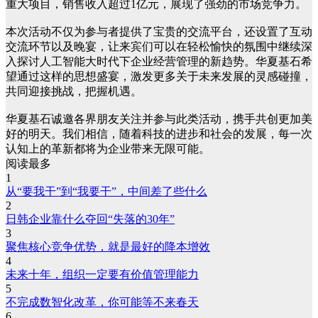
重大项目，销售收入超过1亿元，展现了强劲的市场竞争力。
本次活动不仅为参与者提供了宝贵的交流平台，还设置了互动
交流环节以及晚宴，让来宾们可以在轻松愉快的氛围中继续深
入探讨人工智能大时代下企业经营管理的新趋势。华夏基石希
望通过这样的思想盛宴，激发更多关于未来发展的灵感碰撞，
共同迎接挑战，把握机遇。
华夏基石诚邀各界朋友关注并参与此类活动，携手共创更加美
好的明天。我们相信，随着科技的进步和社会的发展，每一次
认知上的革新都将为企业带来无限可能。
阅读最多
1
从“要我干”到“我要干”，中间差了些什么
2
日韩企业靠什么夺回“失落的30年”
3
聚焦核心竞争优势，就是最好的降本增效
4
未来十年，组织一定要有价值管理能力
5
不完成数智化改革，你可能等不来春天
6