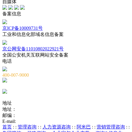
自媒体
备案信息
京ICP备10009731号
工业和信息化部域名信息备案
京公网安备11010802022921号
全国公安机关互联网站安全备案
电话
400-007-9000
010-82659965
010-82873036
地址
地址：
北京市海淀区海淀大街8号中钢国际广场A座6层
邮编：
100081
E-mail:
service@chnstone.com.cn
首页
: :
管理咨询
: :
人力资源咨询
: :
阿米巴
: :
营销管理咨询
: :