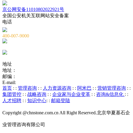
京公网安备11010802022921号
全国公安机关互联网站安全备案
电话
400-007-9000
010-82659965
010-82873036
地址
地址：
北京市海淀区海淀大街8号中钢国际广场A座6层
邮编：
100081
E-mail:
service@chnstone.com.cn
首页
: :
管理咨询
: :
人力资源咨询
: :
阿米巴
: :
营销管理咨询
: :
集团管控
: :
战略咨询
: :
企业家与企业变革
: :
咨询&信息化
: :
人才招聘
: :
知识中心
: :
邮箱登陆
Copyright @chnstone.com.cn All Right Reserved.北京华夏基石企
业管理咨询有限公司