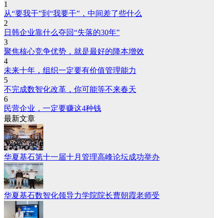
1
从“要我干”到“我要干”，中间差了些什么
2
日韩企业靠什么夺回“失落的30年”
3
聚焦核心竞争优势，就是最好的降本增效
4
未来十年，组织一定要有价值管理能力
5
不完成数智化改革，你可能等不来春天
6
民营企业，一定要赚这4种钱
最新文章
华夏基石第十一届十月管理高峰论坛成功举办
华夏基石数智化领导力学院院长曹朝霞老师受