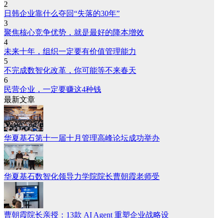
2
日韩企业靠什么夺回“失落的30年”
3
聚焦核心竞争优势，就是最好的降本增效
4
未来十年，组织一定要有价值管理能力
5
不完成数智化改革，你可能等不来春天
6
民营企业，一定要赚这4种钱
最新文章
华夏基石第十一届十月管理高峰论坛成功举办
华夏基石数智化领导力学院院长曹朝霞老师受
曹朝霞院长亲授：13款 AI Agent 重塑企业战略设