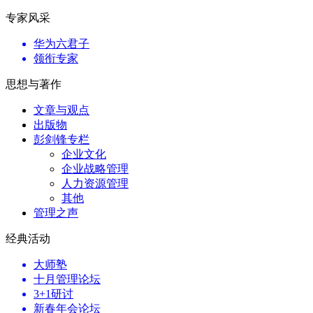
专家风采
华为六君子
领衔专家
思想与著作
文章与观点
出版物
彭剑锋专栏
企业文化
企业战略管理
人力资源管理
其他
管理之声
经典活动
大师塾
十月管理论坛
3+1研讨
新春年会论坛