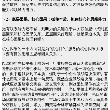
保持敏感、愿意主动关注跨界信息的人，才具备更综合的联系
能力和领导力潜力。
（2）底层因果、核心因果：抓住本质、抓住核心的思维能力
光有联系能力还不够，判断力的关键在于从关联信息中找到底
层因果和核心因果关系。底层因果好理解，就是穿透本质。那
么核心因果如何理解呢？
核心因果的一个方面就是为“核心目的”服务的核心因果关系
（要有目的思维去思考因果关系）。
以2019年光伏平价上网为例，行业报告普遍认为这意味着“从
补贴驱动向经济性驱动、技术驱动转型”，这一结论是正确
的，似乎也触及到了本质。但对于一个企业做战略决策来讲有
什么用呢？基本上是一句废话。既然企业做战略决策，核心目
的就应该围绕定义机会、定义竞争力，到这里如果你有这个思
维，你就有可能马上敏锐的洞察到——光伏平价上网的核心影
响是“市场空间边界被彻底打开”：因为没有经济性，光伏的市
场此前依赖补贴或高电价，市场仅局限于中国和西欧；而具备
经济性后，沙特、印度、南美等全球市场都成为增量空间。看
透这一底层因果，企业自然会加快国际化布局，这就是底层因