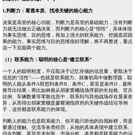
1.判断力：看透本质、找准关键的核心能力
决策是高管的核心功能，判断力是高管的基础能力，没有判断
力就无法做出正确决策，而判断力的核心是“悟性”，具体体现
为事实思维、目的思维，再加上强大的联系能力、挖掘底层因
果的能力。事实思维与目的思维很好理解，将不再赘述，重点
说一下后面两个能力。
（1）联系能力：聪明的核心是“建立联系”
一个人的聪明程度，不仅取决于记忆存储的信息量，更取决于
信息的“活性”——也就是联系能力。就像初高中做数理题，聪
明的人能从条件A联想到条件B、条件C，甚至是条件D，最终
推导出结果；再比如林彪从胡家窝棚战场俘获的长短枪、官兵
比例、车辆数量等零散信息中，联系到与其他战场存在显著差
异，从而得出胡家窝棚是廖耀湘指挥所的关键作战结论等例
子，这些都是联系能力的体现。
判断人的能力也是联系能力。你不能只听他的自我标榜，而是
要通过接触、交流等各类经历，从他的具体表现中建立联系、
综合判断。甚至学术创新、市场分析，本质都是联系能力的运