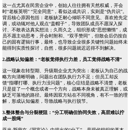
这一点尤其在民营企业中，创始人往往拥有天然权威，开会
时“老板英明” “完全同意”，看似达成共识，实则是“伪共识”。
背后核心原因包括：老板缺乏耐心倾听不同意见、喜欢抢先定
调，或动辄对他人观点“盖帽子”，导致团队成员不愿深入探
讨、不敢表达真实想法；久而久之，组织形成“思想懒惰”，成
员不愿主动思考，开会时附和、“双手赞同”，但散会后仍按自
己的固有逻辑行事，最终，也导致企业很多关键性问题始终未
能得到实质性探讨，自然，很多问题就迟迟得不到解决。
2.战略认知偏差：“老板觉得执行力差，员工觉得战略不清”
这一现象在转型期、升级期企业尤为突出：老板认为自己的战
略方向清晰明确，问题出在团队执行力不足；但员工却反
馈“指哪打哪、执行力没问题”，核心症结是战略不清楚，老板
只是提了一个概念或者一个方向，战略本身未被真正理解，或
缺乏可落地的路径。最终因双方站在不同视角，有不一致的理
解，形成认知偏差，导致战略与执行脱节。
3.整体整合与分裂梗阻：“分工明确但协同失效，高层难以拧
成一股绳”
亚当·斯密在《国富论》中提出的“分工”，是现代组织的基本