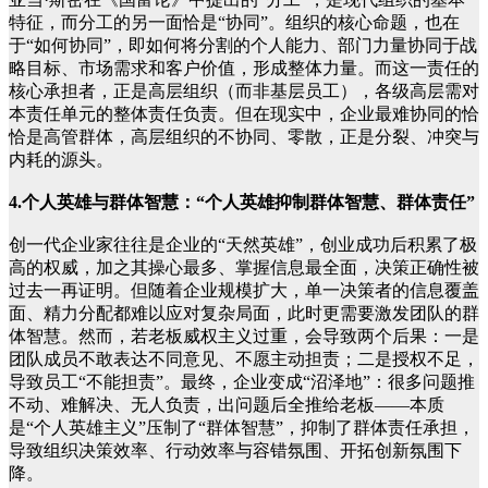
特征，而分工的另一面恰是“协同”。组织的核心命题，也在
于“如何协同”，即如何将分割的个人能力、部门力量协同于战
略目标、市场需求和客户价值，形成整体力量。而这一责任的
核心承担者，正是高层组织（而非基层员工），各级高层需对
本责任单元的整体责任负责。但在现实中，企业最难协同的恰
恰是高管群体，高层组织的不协同、零散，正是分裂、冲突与
内耗的源头。
4.个人英雄与群体智慧：“个人英雄抑制群体智慧、群体责任”
创一代企业家往往是企业的“天然英雄”，创业成功后积累了极
高的权威，加之其操心最多、掌握信息最全面，决策正确性被
过去一再证明。但随着企业规模扩大，单一决策者的信息覆盖
面、精力分配都难以应对复杂局面，此时更需要激发团队的群
体智慧。然而，若老板威权主义过重，会导致两个后果：一是
团队成员不敢表达不同意见、不愿主动担责；二是授权不足，
导致员工“不能担责”。最终，企业变成“沼泽地”：很多问题推
不动、难解决、无人负责，出问题后全推给老板——本质
是“个人英雄主义”压制了“群体智慧”，抑制了群体责任承担，
导致组织决策效率、行动效率与容错氛围、开拓创新氛围下
降。