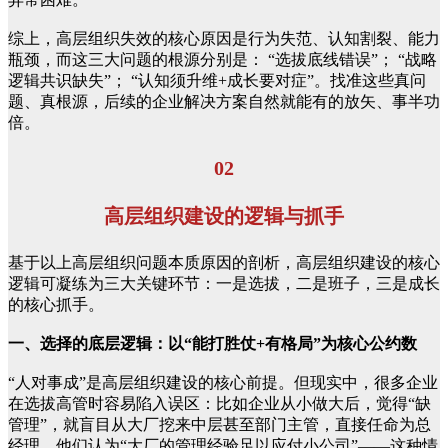
综上，高层组织失效的核心原因是行为失范、认知割裂、能力
瓶颈，而这三大问题的根源分别是： “选拔底线错误”； “战略
逻辑共识缺失”； “认知须升维+成长要对症”。找准这些真问
题、真根源，后续的企业解决方案自然就能有的放矢、事半功
倍。
02
高层组织建设的逻辑与抓手
基于以上高层组织问题本质原因的剖析，高层组织建设的核心
逻辑可凝练为三大关键环节：一是选拔，二是班子，三是成长
的核心抓手。
一、选择的底层逻辑：以“能打胜仗+有格局”为核心公约数
“人对事成”是高层组织建设的核心前提。但现实中，很多企业
在选拔高管时容易陷入误区：比如企业从小做大后，觉得“缺
管理”，就盲目从大厂挖来中层甚至部门主管，直接任命为总
经理，他们认为“大厂的管理经验足以应付小公司”——这种情