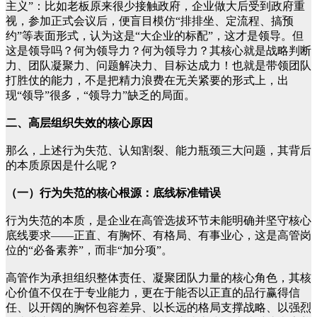
主义”：比如老板原来很少接触政府，企业做大后受到政府重
视，参加正式会议后，便盲目模仿“排排坐、定流程、搞预
约”等表面形式，认为这是“大企业的标配”，这才是领导。但
这是领导吗？何为领导力？何为领导力？其核心就是战略判断
力、团队凝聚力、问题解决力、目标达成力！也就是带领团队
打胜仗的能力，不是把精力浪费在无关紧要的形式上，出
现“领导”很多，“领导力”缺乏的局面。
二、高层组织失效的核心原因
那么，上述行为失范、认知割裂、能力瓶颈三大问题，其背后
的本质原因是什么呢？
（一）行为失范的核心根源：底线标准错误
行为失范的本质，是企业在高管选拔环节未能明确并坚守核心
底线要求——正直、有胸怀、有格局、有事业心，这是高管岗
位的“必备素养”，而非“加分项”。
高管作为承担组织整体责任、凝聚团队力量的核心角色，其核
心价值不仅在于专业能力，更在于能否以正直的品行赢得信
任、以开阔的胸怀包容差异、以长远的格局支撑战略、以强烈