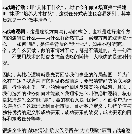
2.战略行动：
即“具体干什么”，比如“今年做50场直播”“搭建
IPT体系”“培养人才梯队”，这类任务式表述也容易罗列，其本
质就是一个“做事清单”。
3.战略逻辑：
这是连接方向与行动的核心，也就是选择这个方
向的逻辑是什么——为什么有必然前途；实现方向的逻辑是什
么——如何“赢”，是任务背后的“为什么”，如果不想清楚这
个，为什么要做，做的事情对不对，都是不清楚的。有一句话
——不要用战术的勤奋去掩盖战略的懒惰，大概讲的是这种情
况。
因此，其核心逻辑就是先要回答我们事业的终局蓝图，即为什
么有前途？我通常把它叫做必然前途，要想清楚趋势的底层逻
辑、行业的本质、客户的独特价值以及深宽的护城河。其次，
我们选择的业务如何才能赢？我通常把它叫做必胜逻辑。核心
是想清楚怎么才能 “赢”，赢的核心又是“优势”，不然客户为什
么选择你？这就涉及到目标市场、目标客户定义，独特价值与
独特优势的定义和成功要素，成功要素的战况，成功要素的目
标和策略任务等等。
很多企业的“战略清晰”确实仅停留在“方向明确”层面，战略逻