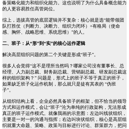
备策略化能力和组织化能力。这也说明了为什么具备概念能力
的人更容易胜任高管岗位。
综上，选拔高管的底层逻辑并不复杂：核心就是选“能带领团
队打胜仗（判断力、决断力、组织力闭环）+有格局（使命
感、胸怀、战略思维、系统思维）”的人。
二、班子：从“形”到“实”的核心运作逻辑
解决高层组织问题的第二个关键是形成“班子”。
很多人会觉得“这不是理所当然吗？哪家公司没有董事长、总
经理、人力副总裁、财务副总裁、营销副总裁、研发副总裁这
样的组织架构？” 问题是，形式上的班子不等于真正的班子，
如果缺乏班子化运作机制，那么就只是徒有其表的 “伪班
子”。
从组织结构上看，企业必然具备班子的框架，但不恰当的领导
方式和运作模式，会让“班子”沦为单纯的行政架构，无法形成
真正的班子运作模式。就像我画的示意图：左边叫线状组织，
主要是一对一的沟通与指挥；右边叫块状组织，核心是高层组
织就重大命题、策略、政策与目标进行讨论、群策群力，把问