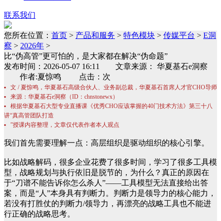
联系我们
您所在位置：
首页
>
产品和服务
>
特色模块
>
传媒平台
>
E洞
察
>
2026年
>
比“伪高管”更可怕的，是大家都在解决“伪命题”
发布时间：2026-05-07 16:11 文章来源： 华夏基石e洞察
作者:夏惊鸣 点击：次
▪ 文 / 夏惊鸣，华夏基石高级合伙人、业务副总裁，华夏基石首席人才官CHO导师
▪ 来源：华夏基石e洞察（ID：chnstonewx）
▪ 根据华夏基石大型专业直播课《优秀CHO应该掌握的40门技术方法》第三十八
讲“真高管团队打造
▪ ”授课内容整理，文章仅代表作者本人观点
我们首先需要理解一点：高层组织是驱动组织的核心引擎。
比如战略解码，很多企业花费了很多时间，学习了很多工具模
型，战略规划与执行依旧是脱节的，为什么？真正的原因在
于“刀谱不能告诉你怎么杀人”——工具模型无法直接给出答
案，而是“人”本身具有判断力。判断力是领导力的核心能力，
若没有打胜仗的判断力/领导力，再漂亮的战略工具也不能进
行正确的战略思考。