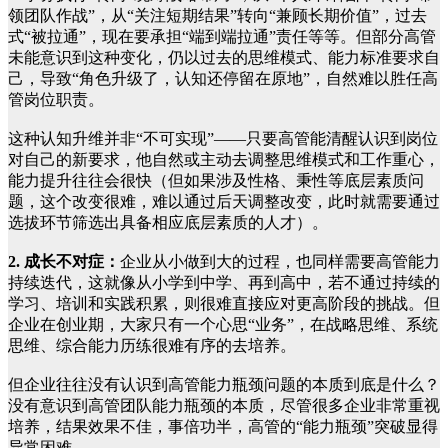
领团队作战”，从“关注短期结果”转向“兼顾长期价值”，过去
式“被拉通”，现在要承担“端到端拉通”责任等等。但部分高管
未能意识到这种变化，仍以过去的思维模式、能力标准要求自
己，导致“角色升级了，认知还停留在原地”，自然难以胜任高
管岗位职责。
这种认知升维并非“不可实现”——只要高管能清醒认识到岗位
对自己的新要求，他自然或主动去调整思维模式和工作重心，
能力提升往往会很快（但如果涉及性格、秉性等底层素质问
题，这个改变很难，难以通过后天调整改变，此时就需要通过
选拔环节筛选出具备相应底层素质的人才）。
2. 成长不对症：
企业从小做到大的过程，也同样需要高管能力
持续迭代，这就像从小学到中学、再到高中，若不通过持续的
学习、培训和实践积累，则很难直接应对更高阶段的挑战。但
企业在创业期，大家只有一个心思“业务”，在战略思维、系统
思维、综合能力历练很难有序的去培养。
但企业往往没有认识到高管能力瓶颈问题的本质到底是什么？
没有意识到高管团队能力瓶颈的本质，尽管很多企业非常重视
培养，结果效果不佳，事倍功半，高管的“能力瓶颈”突破显得
异常困难。