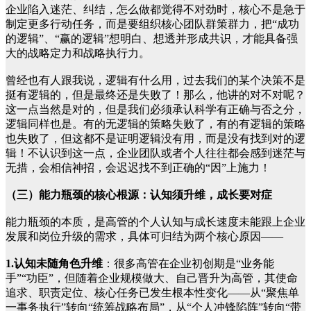
企业陷入迷茫、纠结，怎么做都觉得不对劲时，核心不是急于
制定更多行动任务，而是要组织核心团队群策群力，把“成功
的逻辑”、“赢的逻辑”想明白、想透并形成共识，才能具备强
大的战略定力和战略执行力。
曾经也有人跟我说，逻辑有什么用，过去我们的某个决策不是
挺有逻辑的，但是最终还是失败了！那么，他讲的对不对呢？
这一点当然是对的，但是我们必须承认科学有正确与否之分，
逻辑同样也是。有的无逻辑的策略失败了，有的有逻辑的策略
也失败了，但这都不是证明逻辑没有用，而是没有找到对的逻
辑！不认识到这一点，企业团队或者个人往往都会感到迷茫与
无措，会相信神招，会迟迟找不到正确的“因”上施力！
（三）能力瓶颈的核心根源：认知须升维，成长要对症
能力瓶颈的本质，是高管的个人认知与成长速度未能跟上企业
发展和岗位升级的需求，具体可归结为两个核心原因——
1.认知未随角色升维
：很多高管在企业初创期是“业务能
手”“功臣”，但随着企业规模做大、自己晋升为高管，其使命
追求、职责定位、核心任务已发生根本性变化——从“聚焦单
一事务执行”转向“统筹战略布局”，从“个人冲锋陷阵”转向“带