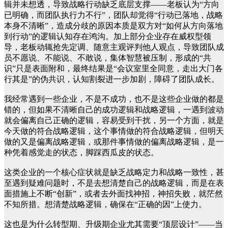
辑并未想透，导致战略行动缺乏底层支撑——老板认为“方向
已明确，而团队执行力不行”，团队却觉得“行动已落地，战略
本身不清晰”，造成分歧的原因本质是双方对“如何从方向落地
到行动”的逻辑认知存在鸿沟。加上部分企业存在威权型领
导，老板动辄抢先定调、随意主观评判他人观点，导致团队成
员不愿说、不能说、不敢说，集体智慧被压制，形成的“共
识”只是表面附和，最终结果是“会议室里全同意，走出大门各
行其是”的伪共识，认知割裂进一步加剧，障碍了团队成长。
我经常遇到一些企业，不是不成功，也不是这些企业做的都是
错的，但如果不清晰自己的成功逻辑和战略逻辑，一遇到波动
就会偏离自己正确的逻辑，容易受到干扰，另一个方面，就是
今天做的符合战略逻辑，这个事情做的符合战略逻辑，但明天
做的又是偏离战略逻辑，或那件事情做的偏离战略逻辑，是一
种凭着感觉走的状态，脚踩西瓜皮的状态。
这类企业的一个核心症状就是缺乏战略定力和战略一致性，甚
至遇到疑难问题时，不是去想清楚自己的战略逻辑，而是在表
面措施上不断“创新”，或者去外面找神招，神招失败，就茫然
不知所措。想清楚战略逻辑，确保在“正确的因”上使力。
这也是为什么转型期、升级期企业尤其需要“顶层设计”——当