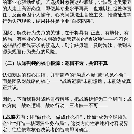
的事业心驱动组织。若选拔时忽视这些底线，让缺乏此类素养
的人走上高管岗位，即便其专业水平再高，也难以扛起整体责
任，反而会因个人操守、心态问题滋生官僚主义、推诿扯皮等
行为失范现象，结果往往是企业“自挖陷阱”。
因此，解决行为失范的关键，在于将具有“正直、有胸怀、有
格局、有事业心”的人明确为高管选拔的“否决项”——不符合
这些品行底线要求的候选人，则宁缺毋滥，及时淘汰，做到从
源头规避行为失范的风险。
（二）认知割裂的核心根源：逻辑不透，共识不真
认知割裂的核心症结，并非简单的“沟通不畅”或“意见不合”，
而是团队对战略的核心——“战略逻辑”未能想透，未能达成真
正共识。
因此，下面我将对战略进行解释，把战略拆解为三个层面：战
略方向、战略逻辑、战略行动，三者缺一不可——
1.战略方向：
即“做什么、做成什么样”，比如“成为全球领先
企业”“打造一核两翼业务布局”，这类方向性表述相对容易界
定，往往依靠核心决策者的智慧即可确定。