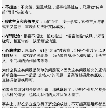
• 不担当
：不决策、避重就轻，遇事推诿扯皮，只愿做“传声
筒”而非“决策者”。
• 形式主义和官僚主义：
为忙而忙、流于形式，官僚主义与形
式主义盛行，重表面功夫轻实际成效。
• 内部政治：
报喜不报忧、揽功推过，“语言贿赂”成风，说话
绕弯、相互讨好，缺乏坦诚沟通。
• 心胸狭隘：
玻璃心，刻意“装逼”过官瘾，部分企业甚至出现
铺排场面、追求虚名等现象；为凸显自身地位和权威，山头主
义、部门墙的始作俑者等等。
为什么将这类问题是简单的问题呢？因为这类问题解决的逻辑
简单直接——本质是“选错人”的问题，若高管触碰此类底线，
直接调整更换即可。
如果高层组织都是这些问题，那就麻烦了，说明企业犯的都是
小儿科的错误，也说明我们的人才队伍太差了。
事实上，那么多企业取得了辉煌的成就，不可能高层组织都是