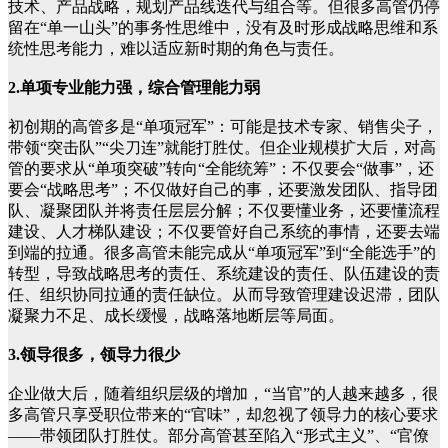
技术、产品战略，规划产品线迭代与组合等。但很多高管仍停
留在“单一山头”的事务性思维中，没有及时形成战略思维和系
统性思考能力，难以适应新时期的角色与责任。
2.单项专业能力强，综合管理能力弱
初创期的高管多是“单项冠军”：可能是技术专家、销售尖子，
带领“突击队”“尖刀连”就能打胜仗。但企业规模扩大后，对高
管的要求从“单项突破”转向“全能统筹”：不仅要会“做事”，还
要会“战略思考”；不仅做好自己的事，还要激发团队、指导团
队、凝聚团队并将责任层层分解；不仅要懂业务，还要懂流程
建设、人才梯队建设；不仅要管好自己系统的事情，还要去端
到端的拉通。很多高管未能完成从“单项冠军”到“全能选手”的
转型，导致战略思考的责任、系统建设的责任、队伍建设的责
任、组织协同拉通的责任缺位。从而导致管理建设迟滞，团队
凝聚力不足、成长缓慢，战略落地断层等局面。
3.领导很多，领导力很少
企业做大后，随着组织层级的增加，“当官”的人越来越多，很
多高管只享受职位带来的“官味”，却忽视了领导力的核心要求
——带领团队打胜仗。部分高管甚至陷入“形式主义”、“官僚