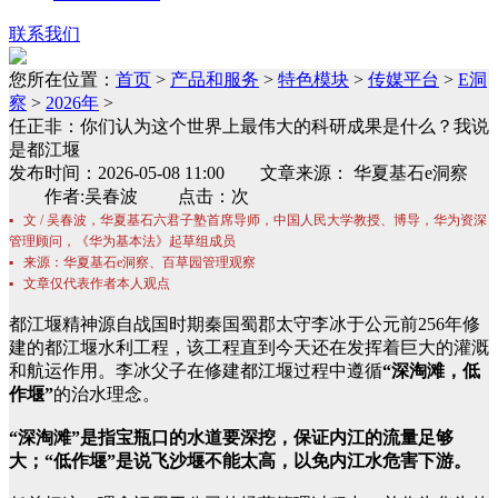
联系我们
您所在位置：
首页
>
产品和服务
>
特色模块
>
传媒平台
>
E洞
察
>
2026年
>
任正非：你们认为这个世界上最伟大的科研成果是什么？我说
是都江堰
发布时间：2026-05-08 11:00 文章来源： 华夏基石e洞察
作者:吴春波 点击：次
▪ 文 / 吴春波，华夏基石六君子塾首席导师，中国人民大学教授、博导，华为资深
管理顾问，《华为基本法》起草组成员
▪ 来源：华夏基石e洞察、百草园管理观察
▪ 文章仅代表作者本人观点
都江堰精神源自战国时期秦国蜀郡太守李冰于公元前256年修
建的都江堰水利工程，该工程直到今天还在发挥着巨大的灌溉
和航运作用。李冰父子在修建都江堰过程中遵循
“深淘滩，低
作堰”
的治水理念。
“深淘滩”是指宝瓶口的水道要深挖，保证内江的流量足够
大；“低作堰”是说飞沙堰不能太高，以免内江水危害下游。