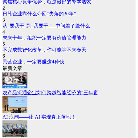
聚焦核心竞争优势，就是最好的降本增效
2
日韩企业靠什么夺回“失落的30年”
3
从“要我干”到“我要干”，中间差了些什么
4
未来十年，组织一定要有价值管理能力
5
不完成数智化改革，你可能等不来春天
6
民营企业，一定要赚这4种钱
最新文章
农产品流通企业如何跨越智能经济的“三年窗
AI 浪潮——让 AI 实现真正落地！