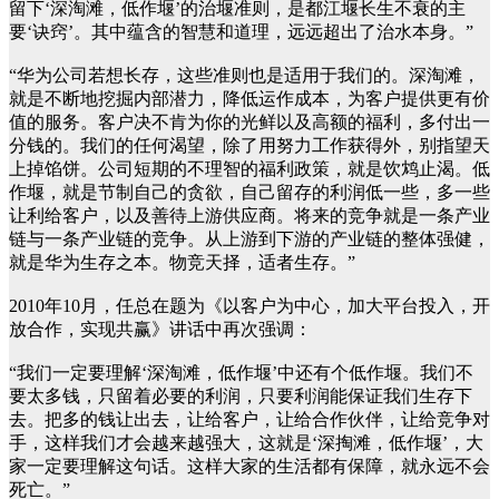
留下‘深淘滩，低作堰’的治堰准则，是都江堰长生不衰的主
要‘诀窍’。其中蕴含的智慧和道理，远远超出了治水本身。”
“华为公司若想长存，这些准则也是适用于我们的。深淘滩，
就是不断地挖掘内部潜力，降低运作成本，为客户提供更有价
值的服务。客户决不肯为你的光鲜以及高额的福利，多付出一
分钱的。我们的任何渴望，除了用努力工作获得外，别指望天
上掉馅饼。公司短期的不理智的福利政策，就是饮鸩止渴。低
作堰，就是节制自己的贪欲，自己留存的利润低一些，多一些
让利给客户，以及善待上游供应商。将来的竞争就是一条产业
链与一条产业链的竞争。从上游到下游的产业链的整体强健，
就是华为生存之本。物竞天择，适者生存。”
2010年10月，任总在题为《以客户为中心，加大平台投入，开
放合作，实现共赢》讲话中再次强调：
“我们一定要理解‘深淘滩，低作堰’中还有个低作堰。我们不
要太多钱，只留着必要的利润，只要利润能保证我们生存下
去。把多的钱让出去，让给客户，让给合作伙伴，让给竞争对
手，这样我们才会越来越强大，这就是‘深掏滩，低作堰’，大
家一定要理解这句话。这样大家的生活都有保障，就永远不会
死亡。”