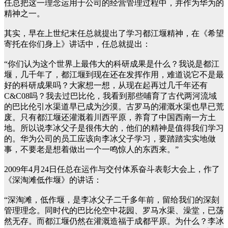
任总把这一理念运用于公司的经营管理过程中，并作为华为的
精神之一。
其实，早在上世纪末任总就提出了学习都江堰精神，在《希望
寄托在你们身上》讲话中，任总就提出：
“你们认为这个世界上最伟大的科研成果是什么？我说是都江
堰，几千年了，都江堰到现在还在发挥作用，难道说它不是最
好的科研成果吗？大家想一想，从现在起再过几千年还有
C&C08吗？我去过巴比伦，我看到那些哺育了古代两河流域
的巴比伦引水渠道早已成为沙漠。古罗马的灌溉水渠也早已荒
废。只有都江堰还灌溉着川西平原，养育了中国西南一方土
地。所以说李冰父子是很伟大的，他们的精神是值得我们学习
的。华为公司的员工应该向李冰父子学习，要踏踏实实地做
事，不要老是想着做出一个一鸣惊人的东西来。”
2009年4月24日任总在运作与交付体系奋斗表彰大会上，作了
《深淘滩低作堰》的讲话：
“深淘滩，低作堰，是李冰父子二千多年前，留给我们的深刻
管理理念。同时代的巴比伦空中花园、罗马水渠、澡堂，已荡
然无存。而都江堰仍然在灌溉造福于成都平原。为什么？李冰