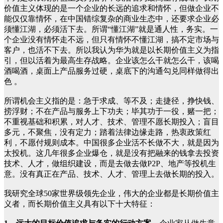
价值主义体现的是一个企业的长远的追求和情怀，但做企业不
能仅仅靠情怀，在中国错综复杂的商业生态中，还要求企业必
须懂江湖，必须活下去。所谓“懂江湖”就是通人性，务实。一
个企业没有情怀走不远，但只有情怀不懂江湖，搞不定市场与
客户，也活不下去。所以我认为华为就是以长期价值主义为指
引，但以活着为最高生存战略。企业该怎么干就怎么干，该喝
酒喝酒，桌面上产品服务过硬，桌底下的沟通勾兑同样做得出
色 。
所谓机会主义指的是：急于求成、等不及；走捷径，挣快钱、
捞浮财；不在产品与服务上下功夫；毕其功于一役，赌一把；
不重视基础和积累，对人才、技术、管理不愿长期投入；盲目
多元，不聚焦，没有定力；踏着法律边缘走路，热衷政策红
利，不愿付规则成本。中国很多企业活不长做不大，就是因为
太投机。这几年很多企业爆仓，就是没有把融来的钱拿去投资
技术、人才，做组织建设，而是去做去做P2P、地产等投机生
意。没有真正在产品、技术、人才、管理上去做长期的投入。
我研究全球50家世界级领先企业，伟大的企业都是长期价值主
义者，而长期价值主义具有以下十大特征：