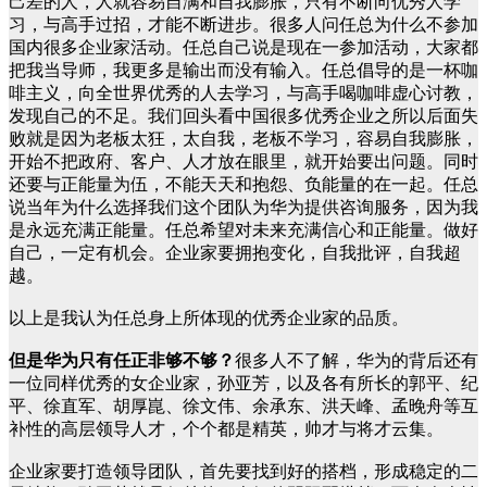
己差的人，人就容易自满和自我膨胀，只有不断向优秀人学
习，与高手过招，才能不断进步。很多人问任总为什么不参加
国内很多企业家活动。任总自己说是现在一参加活动，大家都
把我当导师，我更多是输出而没有输入。任总倡导的是一杯咖
啡主义，向全世界优秀的人去学习，与高手喝咖啡虚心讨教，
发现自己的不足。我们回头看中国很多优秀企业之所以后面失
败就是因为老板太狂，太自我，老板不学习，容易自我膨胀，
开始不把政府、客户、人才放在眼里，就开始要出问题。同时
还要与正能量为伍，不能天天和抱怨、负能量的在一起。任总
说当年为什么选择我们这个团队为华为提供咨询服务，因为我
是永远充满正能量。任总希望对未来充满信心和正能量。做好
自己，一定有机会。企业家要拥抱变化，自我批评，自我超
越。
以上是我认为任总身上所体现的优秀企业家的品质。
但是华为只有任正非够不够？
很多人不了解，华为的背后还有
一位同样优秀的女企业家，孙亚芳，以及各有所长的郭平、纪
平、徐直军、胡厚崑、徐文伟、余承东、洪天峰、孟晚舟等互
补性的高层领导人才，个个都是精英，帅才与将才云集。
企业家要打造领导团队，首先要找到好的搭档，形成稳定的二