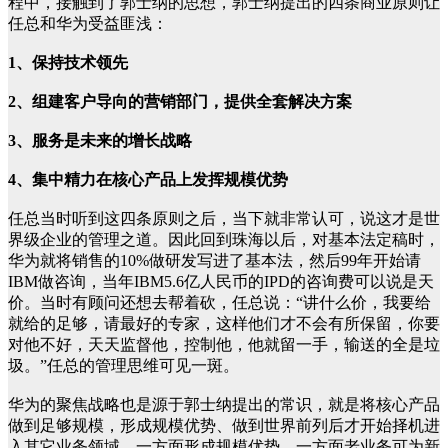
程中，接触到了郭士纳的思想，郭士纳提出的四条商业原则让
任总和华为受益匪浅：
1、保持技术领先
2、组建客户导向的营销部门，提供全套解决方案
3、服务是未来的增长战略
4、集中精力在核心产品上发挥规模优势
任总当时听到这四条原则之后，当下就非常认可，说这才是世
界级企业的管理之道。因此回到珠海以后，对基本法定稿时，
华为就将销售的10%做研发写进了基本法，然后99年开始请
IBM做咨询，当年IBM5.6亿人民币的IPD的咨询费可以说是天
价。当时有顾问还想去帮着砍，任总说：“讲什么价，我要给
就给的足够，请最好的专家，这样他们才不会有所保留，你要
对他不好，天天监督他，控制他，他就留一手，输送的全是垃
圾。”任总的管理思维可见一斑。
华为的聚焦战略也是源于郭士纳提出的常识，就是将核心产品
做到足够规模，形成规模优势、做到世界前列后才开始择机进
入其它业务领域，一方面形成规模优势，一方面老业务可为新