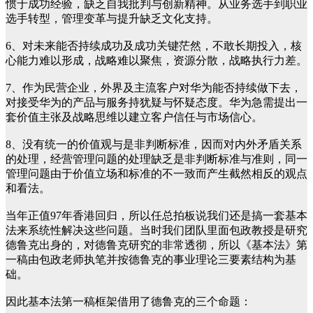
惯于成功经验，缺乏自我批判与创新精神。从业务选手到职业
选手转型，管理变革与提升缺乏文化支持。
6、对未来能否持续成功及成功关键茫然，不敢长期投入，核
心能力难以形成，战略难以聚焦，资源分散，战略执行力差。
7、作为民营企业，外界及主流客户对华为能否持续做下去，
对接受华为的产品与服务持犹疑与怀疑态度。华为急需提出一
套价值主张及战略思维以建立客户信任与市场信心。
8、没有统一的价值观与是非判断标准，因而对内外矛盾关系
的处理，经营管理问题的处理缺乏是非判断标准与准则，同一
管理问题由于价值立场和标准的不一致而产生截然相反的观点
和看法。
当年正值97年香港回归，所以任总拍板说我们还是搞一套基本
法来系统性解决这些问题。当时我们团队里面包政教授是研究
德鲁克出身的，对德鲁克研究的非常透彻，所以《基本法》第
一稿由包政老师执笔并按德鲁克的事业理论三要素结构为基
础。
因此基本法第一稿框架借用了德鲁克的三个命题：