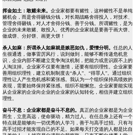
挥金如土：敢赌未来。
企业家都要有赌性，这种赌性不是单纯
赌机会，而是舍得砸钱分钱，对长期战略舍得投入，对技术、
管理舍得砸钱，对人才舍得分钱、善于分钱。所谓赌性，是为
企业的未来敢赌、敢投入。优秀的企业家就是要善于画大饼、
做成饼、分好饼、画更大饼！
杀人如麻：所谓杀人如麻就是嫉恶如仇，爱憎分明。
任总的人
生很通透，做事雷厉风行，说到做到，能够不断传递危机意
识，企业内部不断建立竞争淘汰机制，把能力或意识跟不上的
人淘汰掉。企业家不仅要有激情，还要有组织理性。企业家要
善用组织理性，建立机制制度去“杀人”、“得罪人”。通过组织
理性让人产生危机感和紧张感。我认为一个组织保持高绩效的
表现，需要始终保持紧张感。组织不能懈怠。企业家要能实现
从企业家的企业向企业的企业家的认知转化，相信并建立组织
理性。
奋斗不息：企业家都是奋斗不息的。
真正的企业家都是为企业
而生，立意高远，使命驱动，精力过人。在任总身上还有一个
特点就是能够向一切优秀的人学习，善于与高手过招。只有与
高手过招才能发现自己的不足。如果每天打交道的人都是比自