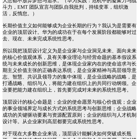
大悲都不放弃梦想与追求。（华为实践：危机中的凝聚力与战
斗力，EMT 团队宣言与团队自我批判，持续变革，组织激
活，反惰怠。）
长期价值主义如何能够成为企业长期的行为？我认为是需要有
企业的顶层设计。华为的成功在于在每个发展阶段都能够对过
去、现在、未来完成系统性思考。
所以我把顶层设计定义为是企业家与企业洞见未来、面向未来
的核心价值观体系，及有关事业理论与经营命题的基本假设系
统与未来成长的创新思维，是体现企业家内在的使命追求与长
期主义价值主张的正确表达系统，是企业家精神与高层领导意
志、智慧、共识及领导力的集中体现，是企业战略的战略，是
打通战略、组织与人，将能力建在组织上的共同行动纲领。企
业要把能力建在组织上，首先要完成对未来的系统性思考。
顶层设计的核心命题是：企业的使命愿景与核心价值观；企业
的事业领域界定与成长方式的系统思考与创新思维；企业战略
成功的关键驱动要素与资源配置原则；企业的组织与人才机制
设计等。从企业家到高层都要完成系统性思考。
对于现在大多数企业来说，顶层设计能解决如何突破成长瓶