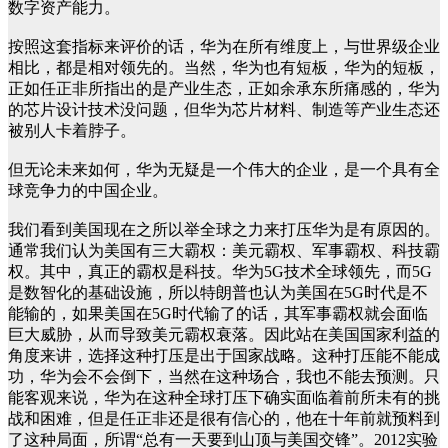
数字资产能力。
按照这套指标来评价的话，华为在所有维度上，与世界级企业
相比，都是相对领先的。当然，华为也有短板，华为的短板，
正如任正非所指出的是产业生态，正如余承东所痛感的，华为
的芯片设计技术没问题，但华为芯片材料、制造等产业生态还
被别人卡着脖子。
但无论未来如何，华为无疑是一个伟大的企业，是一个具有全
球竞争力的中国企业。
我们看到美国现在之所以举全球之力来打压华为是有原因的。
通常我们认为美国有三大霸权：美元霸权、军事霸权、科技霸
权。其中，真正的霸权是科技。华为5G技术全球领先，而5G
是数智化的基础设施，所以特朗普也认为美国在5G时代是不
能输的，如果美国在5G时代输了的话，其军事霸权就会面临
巨大威胁，从而导致美元霸权衰落。因此站在美国国家利益的
角度来讲，选择这种打压是出于国家战略。这种打压能不能成
功，华为会不会倒下，当然在这种场合，我也不能去预测。只
能客观来说，华为在这种全球打压下确实面临着前所未有的挑
战和困难，但是任正非还是很有信心的，他在十年前就预料到
了这种局面，所谓“总有一天要到山顶与美国交锋”。2012实验