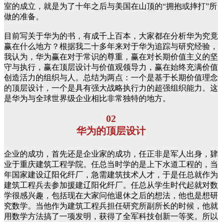
室的成立，就是为了十年之后与美国在山顶的“拥抱或摔打”所
做的准备。
目前写关于华为的书，有成千上百本，大家都在分析华为究竟
赢在什么地方？根据我二十多年来对于华为追踪与研究经验，
我认为，华为赢在对于常识的尊重，赢在对长期价值主义的坚
守与执行，赢在顶层设计与价值观领导力，赢在始终充满价值
创造活力的组织与人。总结为两点：一个是基于长期价值理念
的顶层设计，一个是具有强大战略执行力的超强组织能力。这
是华为与全球世界级企业相比非常独特的地方。
02
华为的顶层设计
企业的成功，首先还是企业家的成功，任正非是军人出身，肄
业于重庆建筑工程学院。任总当时学的是上下水道工程的，当
年国家建设辽阳化纤厂，急需建筑技术人才，于是任总就作为
建筑工程兵去参加援建辽阳化纤厂。任总从学生时代起就对数
学很感兴趣，包括现在大家问他退休之后的想法，他也是想研
究数学。当他作为建筑工程兵担任研究所副所长的时候，他就
用数学方法搞了一项发明，获得了全军科技创新一等奖。所以