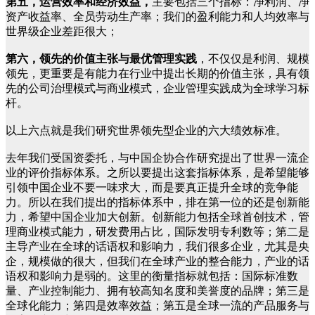
第五，运营效率和经济效益，
主要包括三个指标：净利润、净
资产收益率、全员劳动生产率；我们的盈利能力和人均效率与
世界级企业差距很大；
第六，领先的价值主张与最优管理实践
，不仅仅是利润、规模
领先，更重要是有能力在行业中提出长期的价值主张，具有领
先的公司治理模式与商业模式，企业管理实践成为全球学习标
杆。
以上六点就是我们研究世界领先型企业的六大绩效标准。
去年我们受国资委托，与中国企协合作研究提出了世界一流企
业的评价指标体系。之所以要提出这套指标体系，是希望能够
引领中国企业不要一味求大，而是要真正提升全球的竞争能
力。所以在我们提出的指标体系中，排在第一位的还是创新能
力，希望中国企业加大创新。创新能力包括全球首创技术，管
理商业模式能力，研发费用占比，国际发明专利数等；第二是
主导产业在全球的话语权和影响力，我们很多企业，尤其是央
企，规模做的很大，但我们在全球产业的整合能力，产业的话
语权和影响力是弱的。这里的衡量指标就包括：国际标准数
量、产业控制能力、拥有较高知名度和美誉度的品牌；第三是
全球化能力；第四是效率效益；第五是全球一流的产品服务与