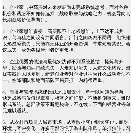
1、企业家与中高层对未来发展尚未完成系统思考，面对各种
机会和诱惑不知如何选择（战略取舍与战略定力：机会导向与
长期战略价值导向）。
2、企业家思维多变，高层跟不上老板思维，上下达不成共
识，鸟与猪之间没有共同语言。部门之间鸡鸭不同语，组织难
以形成凝聚力，只能靠无休止的开会协调、寻求短暂共识。会
议成灾，成为各级管理者沉重负担。
3、企业优秀的做法与最优实践得不到系统总结、提炼与升
华，经验与知识持续流失，人走知识流失，人进文化稀释。最
优实践难以以复制，新老创业者对企业过往为什么成功看法不
一。空降部队和地面部队容易开打，内耗很严重。
4、制度与管理系统建设缺乏顶层设计，单一以问题为导向，
缺乏战略与价值观牵引，相互之间打架，不断推倒重来，难以
形成系统。总部政策不断翻烧饼，不连续，下面的经营业务单
元难以适从。
5、从农村市场进入城市市场，从零散小客户到大客户，面对
环境与客户变化，许多干部习惯于游击队作风，单打独斗，习