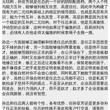
元结构，孙亚芳就是任总的一个好的阴阳配搭档。两个人个性
与能力互补，能够做到相互欣赏、高度信任。因此华为构建了
强有力的二元结构基础上的稳定的领导团队，也就是高层有共
识，能力个性互补，各负其责，不折腾。高层折腾是因为没有
一个稳定的互补的二元结构。对于任总来说，他是充满激情、
冲动型的企业家，这种冲动如果过于偏激的话，容易掉到沟
里，必须有人在他走得太偏激的时候拿绳子去拽一拽。
孙总一方面能够正确理解和悟透任总的意图，是任正非思想坚
定不移的执行者，另一方面能够做到尊重老板，但是绝不当奴
才。她能够照顾到任正非的面子，在公开场合下，坚持老板都
是正确的，同时又在操作层面上把任正非过于激进的想法悄悄
地修正过来，修正之后还让老板看不出来，保留老板的面子。
她不像很多二把手老是想证明老板是错的。总是证明老板是错
的，老板自然对你不会放心放权。同时私底下她敢于跟老板拍
桌子，虽然公开场合绝对是任总怎么骂都不还口，但是私底下
敢拍桌子坚持不同的观点，不是盲从的奴才。企业高层需要志
同道合、执行力强的人才，而不是奴才，奴才多了企业老板就
会自我膨胀，就没有智慧。
孙总和任总两人都有个性，各有优势，但孙亚芳还是更多弥补
了任正非的短板。任总的性格不喜欢和客户打交道、请客吃