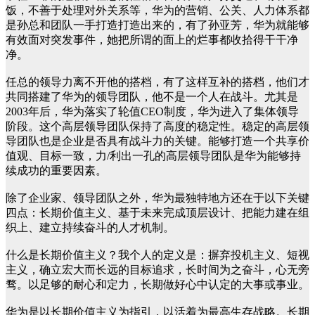
饭，不善于处理对外关系等，华为的营销、公关、人力体系都
是孙总和团队一手打造打造出来的，有了孙亚芳，华为就能够
有效面对突发事件，她把所谓的面上的烂事都收拾得干干净
净。
任总的领导力离不开他的搭档，有了这样互补的搭档，他们才
共同搭建了华为的领导团队，他不是一个人在战斗。尤其是
2003年后，华为落实了轮值CEO制度，华为进入了集体领导
阶段。这个高层领导团队保持了高度的稳定性。稳定的高层领
导团队也是企业是否具有战斗力的关键。能够打造一个共享价
值观、目标一致，力/利出一孔的高层领导团队是华为能够持
续成功的重要因素。
除了企业家、领导团队之外，华为最独特地方还在于以下关键
四点：长期价值主义、基于未来完成顶层设计、把能力建在组
织上、建立持续奋斗的人才机制。
什么是长期价值主义？我个人的定义是：摒弃投机主义、短视
主义，确立宏大而长远的目标追求，长时间为之奋斗，心无旁
骛。以足够的耐心和定力，长期做好心中认定的大事或事业。
华为是以长期价值主义为指引，以活着为最高生存战略。长期