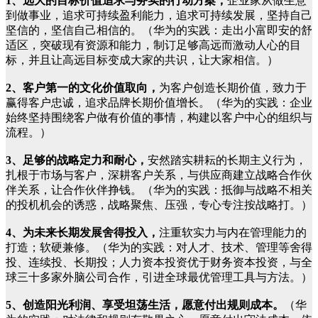
1、远大的目标价值追求与务实的行动方案，
企业家从做生意
到做事业，追求可持续盈利能力，追求可持续发展，坚持自己
坚信的，坚信自己相信的。（华为的实践：走出小富即安的舒
适区，突破现有资源和能力，制订足够高远而激动人心的目
标，并且让高远目标变成大家的共识，让大家相信。）
2、客户第一的文化价值取向，
为客户创造长期价值，致力于
赢得客户忠诚，追求品牌长期价值增长。（华为的实践：企业
始终坚持围绕客户做有价值的事情，构建以客户中心的组织与
流程。）
3、足够的战略定力和耐心，
安然踏实耕耘的长期主义行为，
扎根于市场与客户，深耕客户关系，与供应商建立战略合作伙
伴关系，让合作伙伴挣钱。（华为的实践：抵御与战略不相关
的投机机会的诱惑，战略聚焦、压强，专心专注按战略打。）
4、为未来长期发展舍得投入，
注重软实力与内在管理能力的
打造；软硬兼修。（华为的实践：对人才、技术、管理等舍得
投、连续投、长期投；人力资本投资优于财务资本投资，与全
球三十多家外脑公司合作，引进全球最优管理工具与方法。）
5、创造阳光利润、享受坦荡生活，愿意付出规则成本。
（华