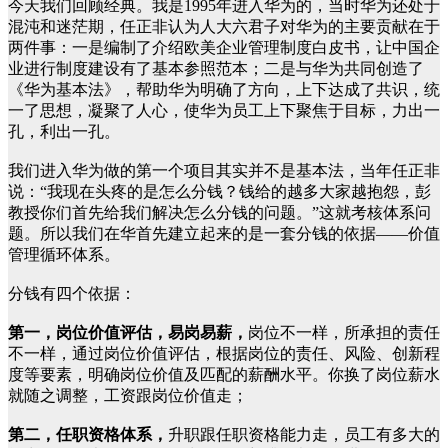
今天我们回顾经典。我是1995年进入华为的，当时华为还处于
混沌和迷茫期，任正非认为人大六君子对华为的主要贡献在于
两件事：一是编制了介绍欧美企业管理制度白皮书，让中国企
业进行制度建设有了基本参照范本；二是与华为共同创造了
《华为基本法》，帮助华为明确了方向，上下达成了共识，统
一了思想，凝聚了人心，使华为员工上下聚焦于目标，力出一
孔，利出一孔。
我们进入华为做的第一个项目其实并不是基本法，当年任正非
说：“我现在头疼的是怎么分钱？钱给的越多大家越抱怨，彭
教授你们首先给我们解决怎么分钱的问题。”这就考核体系问
题。所以我们在华首先建立起来的是一套分钱的依据——价值
管理循环体系。
分钱有四个依据：
第一，岗位价值评估，易岗易薪，
岗位不一样，所承担的责任
不一样，通过岗位价值评估，根据岗位的责任、风险、创新程
度等要素，明确岗位价值及匹配的薪酬水平。你换了岗位薪水
就随之调整，工资跟岗位价值走；
第二，任职资格体系，
升职跟任职资格能力走，员工有多大的