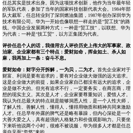
任总其实是技术出身。因为这项技术创新，他作为当年最年轻
的军队代表，参加了当年的国家科技创新代表大会。1984年部
队大裁军，任总转业到了深圳燃油集团，1987年创办深圳华为
技术有限公司。华为一开始也像联想一样走的是“贸工技”的路
线。中国企业发展两种方式：一种是“贸工技”，以联想、华为
为代表；一种是“技工贸”，以方正集团为代表。
评价任总个人的话，我借用古人评价历史上伟大的军事家、政
治家、企业家都有三个特点：爱财如命，挥金如土、杀人如
麻，我再加上一条：奋斗不息。
爱财如命：财字分开拆解，一为贝，二为才。
首先企业家对于
财富、利润是要有追求的，要有对企业做大做强的远大追求。
这是企业做大的前提，如果企业家自己都没有远大的追求，企
业是做不大的。但光有追求不行，一定要务实，在商言商，理
想的现实主义。其次是人才，企业家要尊重知识，爱惜人才。
我认为任总最大的特点就是能够洞悉人性，是一个人性大师，
了解人性、善解人性，懂得人，懂得用物质和精神共同来激励
人才。任总早年外露的脾气还是略有暴躁，但内心深处是一个
大善大爱之人，具有超强的人格魅力和价值观影响力。只要坐
下来听他说两个小时，很难不被说服，华为很多人才都是任总
亲自见面“忽悠”来的。