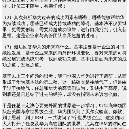
捏造出来的，基本法基于过往经验和文化的继承，才能贴近企
业，让员工不陌生，有亲切感；
（2）其次分析华为过去的成功因素有哪些，哪些能够帮助华
为持续成功，哪些已经成为持续成功的障碍。基本法不仅要继
承，更需要创新，需要跨越成功陷阱，进行自我批判，引入新
思维。这是企业家与高管团队自我超越的过程；
（3）最后回答华为的未来靠什么。基本法要基于企业的可持
续性发展，基于企业未来的内外部环境变化，要对未来的可持
续发展完成系统思考，找到成功关键。基本法是面向未来的成
功之道，发展之道。
基于以上三个问题的思考，我们也深入华为进行了调研，从而
形成了华为基本法的第二稿。这一稿确实是接地气了，但是由
于过于接地气，任总和华为的高管们认为，又缺少了高度。说
到底还是只总结了过去的经验，却没有指明未来该怎么做。
于是任总下定决心要去外面的世界进一步学习，97年底率领团
队赴美国考察世界级企业。华为团队到了贝尔实验室、微软、
到了思科，到了IBM，一共访问了7个世界级企业。这次访问
大大打开了任总及华为高管团队的眼界。尤其在IBM的访问过