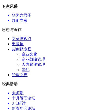
专家风采
华为六君子
领衔专家
思想与著作
文章与观点
出版物
彭剑锋专栏
企业文化
企业战略管理
人力资源管理
其他
管理之声
经典活动
大师塾
十月管理论坛
3+1研讨
新春年会论坛