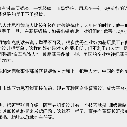
必须有过基层经验、一线经验、市场经验。用现在一句比较流行的
线经验的员工不予提拔。
炼人才尽可能趁人比较年轻的时候锻炼他，人年轻的时候，他一
明毁于一旦。在基层锻炼，如果出错的话，对组织的“危害”比较
用德鲁克的话来说，举手不可及。很多优秀企业鼓励基层员工在
工作设计很简单，这样的好处是对人的要求低，但不利于出人才，
司强调“造车先造人”。鼓励基层多做一些。美国的企业往往把基
个地方。
是相对完整事业部越容易锻炼人才和出一把手人才。中国的美的
让市场压力尽可能直接传递。现在互联网企业普遍设计成大平台
典。据阿里张勇介绍，阿里在组织设计有一个技巧就是“师级建制
会以军长的格局来考虑问题，这就不一样了。直接向董事长汇报
秘书、助理或总裁办主任等。