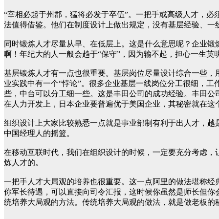
“宰相必起于州郡，猛将必发于卒伍”。一把手或高级人才，
法值得借鉴。他们在制度设计上做出规定，没有基层经验、一
同时锻炼人才尽量从早、在低层上。这是什么意思呢？企业锻
啊！年纪大的人一般会趋于“保守”，因为输不起，担心一生英
基层锻炼人才有一点也很重要。基层岗位尽量设计综合一些，
业实践中有一个“悖论”。很多企业基层一线岗位分工很细，
些，中台可以分工细一些。这是丰田公司的成功经验。丰田公
在人力开发上，日本企业要普遍优于美国企业，其秘密就在这
组织设计上大家比较熟悉一点就是事业部制有利于出人才，越
中国经理人的摇篮。
在移动互联时代，我们在组织设计的时候，一定要充分考虑，
炼人才的。
一把手人才大局观的培养也很重要。这一点阿里的做法堪称经
你军长待遇，可以直接向司令汇报，这时候你虽然是师长但你
统培养大局观的方法。传统培养大局观的做法，就是做老板的