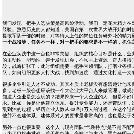
我们发现一把手人选决策是高风险活动。我们一定花大精力在
经验。熟悉历史的人都知道，美国在第二次世界大战开始的时
提拔军队干部的时候，对等待人上任的岗位任务研究花的精力
一个战役等，任务不一样，对一把手的要求是不一样的，抓住
在企业实践中这一点也非常关键。组织的核心目标是什么，业
的主动性，能动性，善于发现机会，不顾手上资源，奋力拼搏）
段，战略扩张了，此时组织需要一把手带领团队，打磨业务模
队，如何组织更多人打大战，找到加速度，通过文化打造一支
很多企业引进人才不成功。其实本质上老板没有想清楚让他来
多，老板一般会想应该找一个大企业大平台人来做管理，做规
知道大企业是怎么玩的？结果挖来一个大企业的人，但是不好
求。比如，你是让他建立体系、提升专业能力，还是带队伍，
乱到治的过程，经历企业人数从300到1万人的过程，在这个
他并不会建体系。建体系对人的要求是非常高的，这也是处于
另外一点也很重要，这个人与现有团队“气质特点”是不是匹配
（为了目标去挑战，善于想办法，变被动为主动，黑白分明一