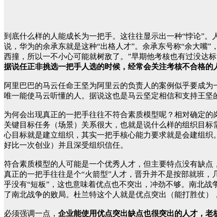
到底什么样的人能成长为一把手。这往往显示出一种“悖论”。
说，华为的余承东就是这种“出格人才”。余承东号称“余大嘴
西撞，所以一不小心可能就树敌了。”早期他考核也有过没达标
据说任正非挑选一把手人选的时候，经常会关注考核不合格的
阿里巴巴的马云任命王坚为阿里云的负责人的案例似乎要成为一
唯一能使马云听懂的人。据说这也是马云坚定相信和支持王坚
为何会出现真正的一把手往往不符合素质模型呢？相对确定的
关键目标任务（场景）关系很大，也就是说什么样的组织目标需
心目标就是建立组织，其实一把手核心能力要求就是会建组织
好比一次创业）并且深受组织信任。
符合素质模型的人可能是一个优秀人才，但主要特点没有缺点
真正的一把手往往是个“火箭型”人才，晋升并不是按部就班，
乎没有“短板”，这也意味着优点也不突出，冲劲不够。南北
了南北战争的败局。杜兰特这个人就是优点突出（能打胜仗）
必须强调一点，
企业能使用优点突出缺点也很突出的人才，老