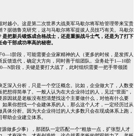
相对越小。这是第二次世界大战美军马歇尔将军给管理带来宝贵
潮？据德鲁克研究，这与马歇尔将军提拔人员技巧有关。马歇尔
？
是把新兵锻炼成合格战士，还是重振战斗士气，还是为了打下
任命干部成功率高的秘密。
0—1阶段，可能需要企业家精神的人（更多的时候，是发挥人
反馈迭代，确定大方向，同时善于组团队。业务处于1—10阶
0—N阶段，关键是要打大战了，此时组织需要一把手带领团
缺乏深入分析，只是一个空泛概念。比如，企业做大了，人数变
把想得简单了。一般人认为在大企业待过的人，见过“世面”，
要原因就是老板没有想清楚找这个主要做什么，对他有什么要
。如果你想找一个会建体系的人，那么这个人才，一定经历过从
不做具体分析。因为大企业待过的人大多数只会在现成体系上跑，
司帮助企业建立体系。
资源做多少事），那团队一定匹配一个“粗放一点，扩张型人才
力，才有张力，才有创造性。这个就看老板的驾驭能力了，老板