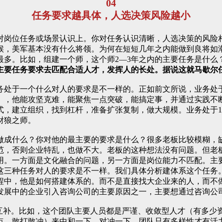
04
任务要求越具体，人选决策风险越小
对岗位任务或场景认识上。你对任务认识清晰，人选决策的风险
候，美军基本没有什么将领。为何在短短几年之内能做到良将如
最多。比如，组建一个师，这个师2—3年之内的主要任务是什么
主要任务要求去匹配合适人才，发挥人的长处。据说这就马歇尔
务处于一个什么对人的要求是不一样的。正如前文所说，业务处于
，他能攻坚克难，能聚焦一点突破，能搞定事，并通过实践不断
式，建立组织，找到杠杆，准备扩张复制，做大规模。业务处于1
豺狼之师。
做成什么？你对他的最主要的要求是什么？很多老板比较模糊，
范，否则企业特乱，也做不大。老板的这种想法没有问题。但老板
用。一方面是文化融合的问题，另一方面是岗位能力不匹配。主
这三种任务对人的要求是不一样。我们具体分析建体系这个任务
过程中，他是如何搭建体系的。而不是直接找大企业来的人，而
发展中的企业引入咨询公司的主要原因之一，主要想通过咨询公
互补。比如，这个团队主要人员都是严谨、收敛型人才（有多少
点，敢打敢冲）来中和一下，对冲一下。团队只有多样性才有活