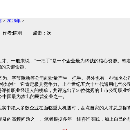
察
>
2026年
>
e洞察 作者:陈明 点击：次
人才。一般来说，“一把手”是一个企业最为稀缺的核心资源。笔
展的关键命题。
华为、字节跳动等公司能批量产生一把手。另外也有一些知名公
将如潮”，它肯定极具竞争力。上个世纪五六十年代通用电气公司
份评价职业经理人的榜单，共评选出了50位优秀的上市公司职业
今中国最为杰出的民营企业之一。
。现实中绝大多数企业在面临重大机遇时，盘点自家的人才总是捉
提及的高频问题之一。笔者根据多年一线咨询实践，加上自己的