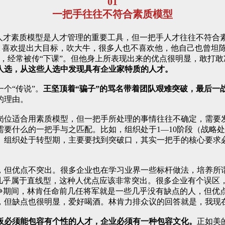
01
一把手往往不符合素质模型
人才素质模型是人才管理的重要工具，但一把手人才往往不符合素
”，喜欢提出大目标，吹大牛，很多人也不喜欢他，他自己也曾坦
，经常被传“下课”。但他身上所表现出来的优点很明显，敢打
人选，从这些人选中发现具有企业家特质的人才。
个“传说”。
王坚顶着“骗子”的骂名带着团队艰难突破，最后一
的理由。
岗位适合用素质模型，但一把手所处理的事情往往不确定，需要
要什么的一把手与之匹配。比如，组织处于1—10阶段（战略
。组织处于转型期，主要要找到突破口，其实一把手的核心要求
，但优点不突出。很多企业也在学习业界一些标杆做法，培养所谓
几乎属于直线型，这种人优点应该非常突出。很多企业有个误区，
战争期间，林肯任命前几任将军就是一些几乎没有缺点的人，但优
，但缺点也很明显，爱好喝酒。林肯力排众议的回答就是，我现
板必须能包容有个性的人才，企业必须有一种包容文化。
正如美