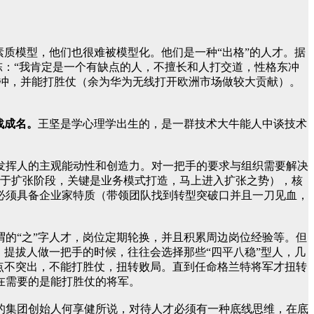
质模型，他们也很难被模型化。他们是一种“出格”的人才。据
陈：“我肯定是一个有缺点的人，不擅长和人打交道，性格东冲
敢冲，并能打胜仗（余为华为无线打开欧洲市场做较大贡献）。
战成名。
王坚是学心理学出生的，是一群技术大牛能人中谈技术
发挥人的主观能动性和创造力。对一把手的要求与组织需要解决
处于扩张阶段，关键是业务模式打造，马上进入扩张之势），核
必须具备企业家特质（带领团队找到转型突破口并且一刀见血，
的“之”字人才，岗位定期轮换，并且积累周边岗位经验等。但
提拔人做一把手的时候，往往会选择那些“四平八稳”型人，几
点不突出，不能打胜仗，扭转败局。直到任命格兰特将军才扭转
在需要的是能打胜仗的将军。
的集团创始人何享健所说，对待人才必须有一种底线思维，在底