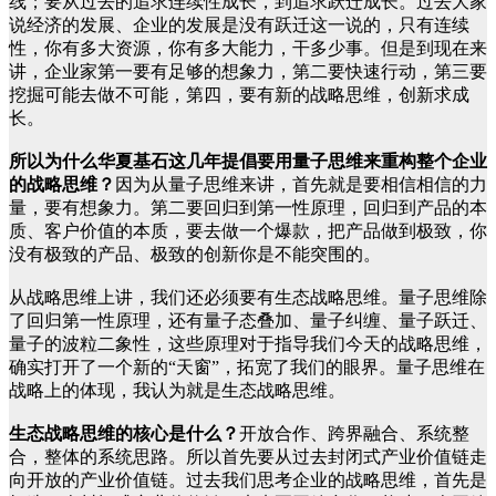
线；要从过去的追求连续性成长，到追求跃迁成长。过去大家
说经济的发展、企业的发展是没有跃迁这一说的，只有连续
性，你有多大资源，你有多大能力，干多少事。但是到现在来
讲，企业家第一要有足够的想象力，第二要快速行动，第三要
挖掘可能去做不可能，第四，要有新的战略思维，创新求成
长。
所以为什么华夏基石这几年提倡要用量子思维来重构整个企业
的战略思维？
因为从量子思维来讲，首先就是要相信相信的力
量，要有想象力。第二要回归到第一性原理，回归到产品的本
质、客户价值的本质，要去做一个爆款，把产品做到极致，你
没有极致的产品、极致的创新你是不能突围的。
从战略思维上讲，我们还必须要有生态战略思维。量子思维除
了回归第一性原理，还有量子态叠加、量子纠缠、量子跃迁、
量子的波粒二象性，这些原理对于指导我们今天的战略思维，
确实打开了一个新的“天窗”，拓宽了我们的眼界。量子思维在
战略上的体现，我认为就是生态战略思维。
生态战略思维的核心是什么？
开放合作、跨界融合、系统整
合，整体的系统思路。所以首先要从过去封闭式产业价值链走
向开放的产业价值链。过去我们思考企业的战略思维，首先是