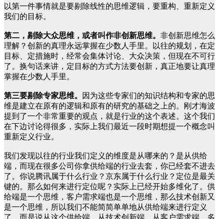
以第一件事情就是要剔除线性的思维逻辑，要重构、重新定义
我们的目标。
第二，剔除大众思维，或者叫作非创新思维。
非创新思维怎么
理解？创新的真理永远掌握在少数人手里。以往的规划，在定
目标、定措施时，经常会集体讨论、大众决策，但现在不可行
了。换句话来讲，定目标的方式方法要创新，真正地要让真理
掌握在少数人手里。
第三要剔除专家思维。
因为这些专家们的知识结构和专家的思
维是建立在原有的逻辑和原有的研究的基础之上的。刚才海波
提到了一个非常重要的观点，就是行业的这个表述。这个我们
在下边讨论得很多，实际上我们最近一段时期想提一个概念叫
重新定义行业。
我们发现以往的行业我们定义的维度是从哪来的？是从供给
端，而现在很多公司你拿供给端的行业去套，你已经套不进去
了。你说腾讯属于什么行业？京东属于什么行业？定位是最关
键的。那么如何来进行定位呢？实际上已经开始多维化了。供
给端是一个思维，客户需求端也是一个思维，那么技术创新又
是一个思维，所以我们不能简简单单地从供给端来进行定义
了，而是说从这个供给端，从技术创新端，从客户需求端，多