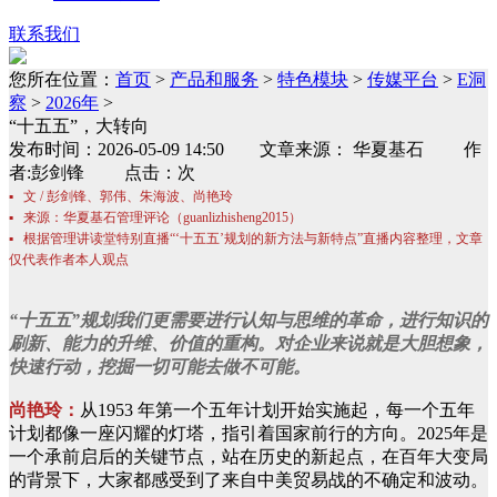
联系我们
您所在位置：
首页
>
产品和服务
>
特色模块
>
传媒平台
>
E洞
察
>
2026年
>
“十五五”，大转向
发布时间：2026-05-09 14:50 文章来源： 华夏基石 作
者:彭剑锋 点击：次
▪ 文 / 彭剑锋、郭伟、朱海波、尚艳玲
▪ 来源：华夏基石管理评论（guanlizhisheng2015）
▪ 根据管理讲读堂特别直播“‘十五五’规划的新方法与新特点”直播内容整理，文章
仅代表作者本人观点
“十五五”规划我们更需要进行认知与思维的革命，进行知识的
刷新、能力的升维、价值的重构。对企业来说就是大胆想象，
快速行动，挖掘一切可能去做不可能。
尚艳玲：
从1953 年第一个五年计划开始实施起，每一个五年
计划都像一座闪耀的灯塔，指引着国家前行的方向。2025年是
一个承前启后的关键节点，站在历史的新起点，在百年大变局
的背景下，大家都感受到了来自中美贸易战的不确定和波动。