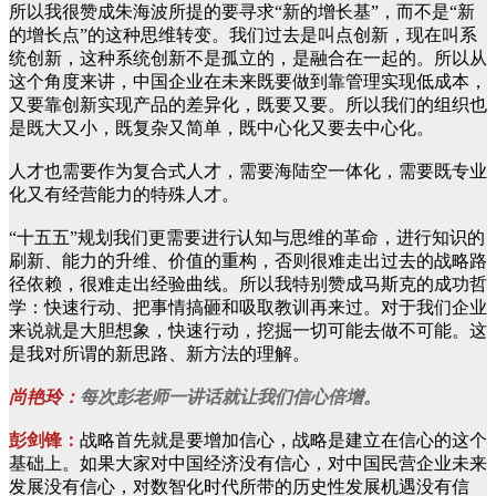
所以我很赞成朱海波所提的要寻求“新的增长基”，而不是“新
的增长点”的这种思维转变。我们过去是叫点创新，现在叫系
统创新，这种系统创新不是孤立的，是融合在一起的。所以从
这个角度来讲，中国企业在未来既要做到靠管理实现低成本，
又要靠创新实现产品的差异化，既要又要。所以我们的组织也
是既大又小，既复杂又简单，既中心化又要去中心化。
人才也需要作为复合式人才，需要海陆空一体化，需要既专业
化又有经营能力的特殊人才。
“十五五”规划我们更需要进行认知与思维的革命，进行知识的
刷新、能力的升维、价值的重构，否则很难走出过去的战略路
径依赖，很难走出经验曲线。所以我特别赞成马斯克的成功哲
学：快速行动、把事情搞砸和吸取教训再来过。对于我们企业
来说就是大胆想象，快速行动，挖掘一切可能去做不可能。这
是我对所谓的新思路、新方法的理解。
尚艳玲：
每次彭老师一讲话就让我们信心倍增。
彭剑锋：
战略首先就是要增加信心，战略是建立在信心的这个
基础上。如果大家对中国经济没有信心，对中国民营企业未来
发展没有信心，对数智化时代所带的历史性发展机遇没有信