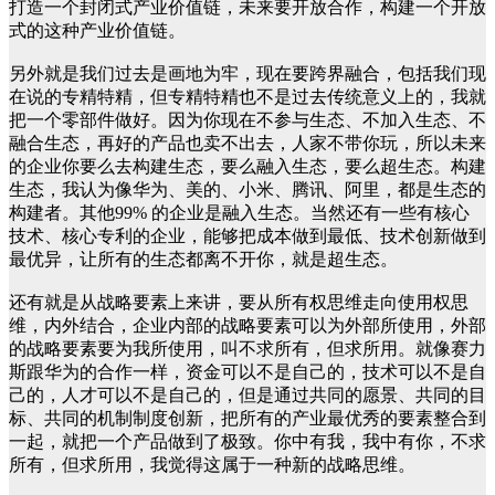
打造一个封闭式产业价值链，未来要开放合作，构建一个开放
式的这种产业价值链。
另外就是我们过去是画地为牢，现在要跨界融合，包括我们现
在说的专精特精，但专精特精也不是过去传统意义上的，我就
把一个零部件做好。因为你现在不参与生态、不加入生态、不
融合生态，再好的产品也卖不出去，人家不带你玩，所以未来
的企业你要么去构建生态，要么融入生态，要么超生态。构建
生态，我认为像华为、美的、小米、腾讯、阿里，都是生态的
构建者。其他99% 的企业是融入生态。当然还有一些有核心
技术、核心专利的企业，能够把成本做到最低、技术创新做到
最优异，让所有的生态都离不开你，就是超生态。
还有就是从战略要素上来讲，要从所有权思维走向使用权思
维，内外结合，企业内部的战略要素可以为外部所使用，外部
的战略要素要为我所使用，叫不求所有，但求所用。就像赛力
斯跟华为的合作一样，资金可以不是自己的，技术可以不是自
己的，人才可以不是自己的，但是通过共同的愿景、共同的目
标、共同的机制制度创新，把所有的产业最优秀的要素整合到
一起，就把一个产品做到了极致。你中有我，我中有你，不求
所有，但求所用，我觉得这属于一种新的战略思维。