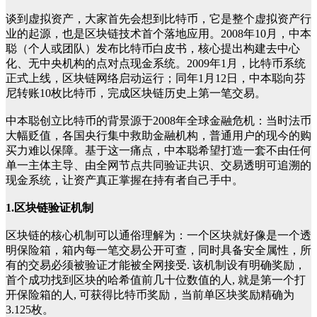
谈到虚拟资产，大家首先会想到比特币，它是整个虚拟资产行
业的起源，也是区块链技术首个落地应用。2008年10月，中本
聪（个人或团队）发布比特币白皮书，核心提出构建去中心
化、无中央机构的点对点现金系统。2009年1月，比特币系统
正式上线，区块链网络启动运行；同年1月12日，中本聪向芬
尼转账10枚比特币，完成区块链历史上第一笔交易。
中本聪创立比特币的背景源于2008年全球金融危机：当时法币
大幅贬值，各国央行集中救助金融机构，普通用户的现今的购
买力难以保障。基于这一痛点，中本聪希望打造一套不由任何
单一主体主导、由全网节点共同验证共识、交易透明可追溯的
现金系统，让资产真正掌握在持有者自己手中。
1.区块链验证机制
区块链的核心机制可以通俗理解为：一个区块就好像是一个透
明保险箱，箱内每一笔交易公开可查，同时具备安全属性，所
有的交易必须被验证才能被全网接受. 该机制设有明确奖励，
首个成功找到区块的哈希值前几十位数值的人, 就是第一个打
开保险箱的人, 可获得比特币奖励，当前单区块奖励精确为
3.125枚。