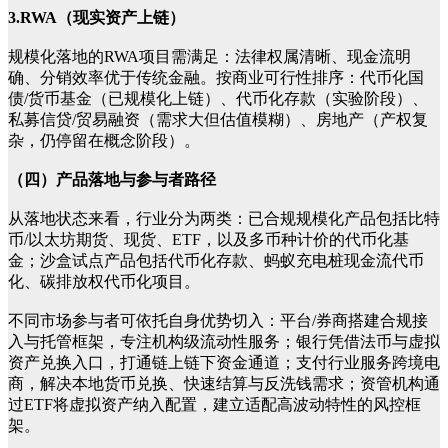
3.RWA（现实资产上链）
规模化落地的RWA项目需满足：法律权属清晰、现金流明
确、分销效率优于传统金融。按商业可行性排序：代币化国
债/货币基金（已规模化上链）、代币化存款（实验阶段）、
私募信贷/贸易融资（需求大但估值模糊）、房地产（产权复
杂，仍停留在概念阶段）。
（四）产品落地与参与者路径
从落地状态来看，行业分为两类：已合规规模化产品包括比特
币/以太坊期货、现货、ETF，以及多币种计价的代币化基
金；沙盒试点产品包括代币化存款、蚂蚁充电桩现金流代币
化、碳排放权代币化项目。
不同市场参与者可依托自身优势切入：平台/券商搭建合规接
入与托管框架，专注机构级流动性服务；银行凭借法币与虚拟
资产兑换入口，打通链上链下资金通道；支付行业服务跨境电
商，解决本地货币兑换、快速结算与反洗钱需求；资管机构通
过ETF将虚拟资产纳入配置，建立适配高波动特性的风控框
架。