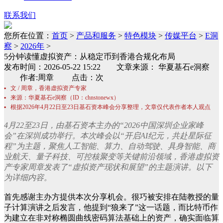
联系我们
您所在位置：
首页
>
产品和服务
>
特色模块
>
传媒平台
>
E洞
察
>
2026年
>
5分钟读懂虚拟资产：从稳定币到香港合规化布局
发布时间：2026-05-22 15:22 文章来源： 华夏基石e洞察
作者:周章 点击：次
▪ 文 / 周章，香港虚拟资产专家
▪ 来源：华夏基石e洞察（ID：chnstonewx）
▪ 根据2026年4月22日至23日基石资本峰会分享整理，文章仅代表作者本人观点
4月22至23日，由基石资本主办的“2026中国深圳企业家峰
会”在深圳成功举行。本次峰会以“开启AI纪元，共赴星际征
程”为主题，聚焦人工智能、算力、自动驾驶、具身智能、商
业航天、量子科技、可控核聚变等关键前沿领域，香港虚拟资
产专家周章发表了“虚拟资产现状和展望”的主题演讲。以下
为详细内容。
首先感谢主办方提供本次分享机会。很巧被安排在陆教授的量
子计算演讲之后发言，他提到“狼来了”这一话题，而比特币作
为建立在非对称椭圆曲线密码算法基础上的资产，确实面临算