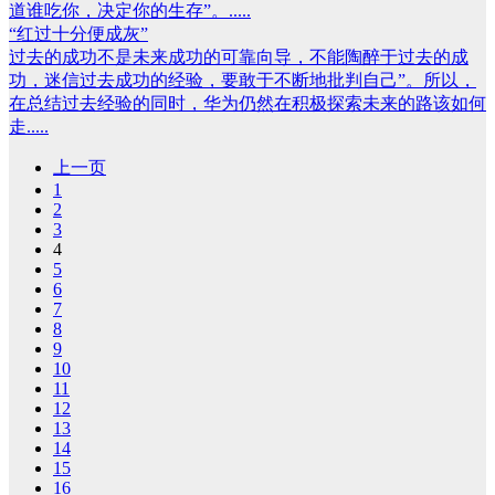
道谁吃你，决定你的生存”。.....
“红过十分便成灰”
过去的成功不是未来成功的可靠向导，不能陶醉于过去的成
功，迷信过去成功的经验，要敢于不断地批判自己”。所以，
在总结过去经验的同时，华为仍然在积极探索未来的路该如何
走.....
上一页
1
2
3
4
5
6
7
8
9
10
11
12
13
14
15
16