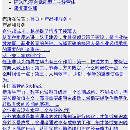
阿米巴:平台赋能型自主经营体
康养事业部
您所在位置：
首页
>
产品和服务
>
产品和服务
企业越成功，越是提早培养了接班人
从某种角度来讲，队伍建设，尤其是领导班子建设，是企业持
续发展、基业长青的关键。选择正确的接班人是企业必须承担
的重要的社会责任。.....
活下去，靠这6个字！
任正非认为领导在华为有三个作用：第一，把握方向，要保证
方向大致正确；第二，节奏，方向既定，什么时候快一点，什
么时候慢一点；第三，人均效率。 所以，领导的重要使命是
为.....
中国高管的6大挑战
新质生产力，数字化转型升级是一个长期战略。不能投机，需
要长期价值主义，高层需要想明白想透，然后要经受住数字化
转型升级的长期的磨砺。.....
企业家有没有水平，全在服务2字
服务的本质是将管理者的才能和知识进行转化，才能或知识本
身并不是成果，管理者通过卓有成效的工作，把才能或知识转
化为下属的行动，从而实质性地影响组织的经营能力和绩