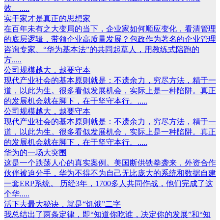
效。.....
实干家才是真正的思想家
在百年未有之大变局的当下，企业家如何顺应变化，看清管理
的底层逻辑，带领企业高质量发展？包政作为著名的企业管理
咨询专家、“华为基本法”的共同起草人，用教练式陪跑的
方.....
公司规模越大，越要守本
现代产业社会的基本原则就是：不遗余力，穷尽方法，精于一
道，以此为生。很多看似发展机会，实际上是一种陷阱。真正
的发展机会就在脚下，在于坚守本行。.....
公司规模越大，越要守本
现代产业社会的基本原则就是：不遗余力，穷尽方法，精于一
道，以此为生。很多看似发展机会，实际上是一种陷阱。真正
的发展机会就在脚下，在于坚守本行。.....
华为的一场大突围
这是一个跌荡人心的真实案例。美国断供铁拳袭来，外资合作
伙伴被迫分手，华为不得不为自己无比庞大的系统和数据自建
一套ERP系统。 历经3年，1700多人共同作战，他们完成了这
个华.....
活下去最大秘诀，就是“饥饿”二字
我总结出了两条定律，即“知道你吃谁，决定你的发展”和“知