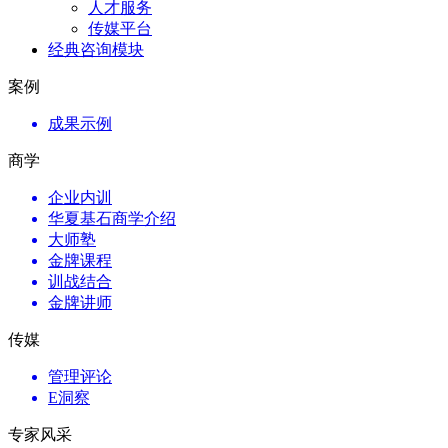
人才服务
传媒平台
经典咨询模块
案例
成果示例
商学
企业内训
华夏基石商学介绍
大师塾
金牌课程
训战结合
金牌讲师
传媒
管理评论
E洞察
专家风采