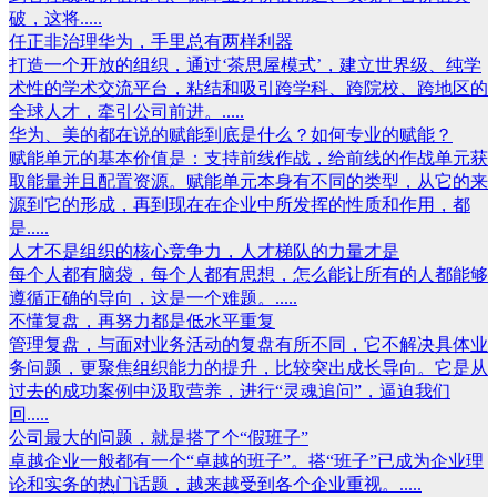
破，这将.....
任正非治理华为，手里总有两样利器
打造一个开放的组织，通过‘茶思屋模式’，建立世界级、纯学
术性的学术交流平台，粘结和吸引跨学科、跨院校、跨地区的
全球人才，牵引公司前进。.....
华为、美的都在说的赋能到底是什么？如何专业的赋能？
赋能单元的基本价值是：支持前线作战，给前线的作战单元获
取能量并且配置资源。赋能单元本身有不同的类型，从它的来
源到它的形成，再到现在在企业中所发挥的性质和作用，都
是.....
人才不是组织的核心竞争力，人才梯队的力量才是
每个人都有脑袋，每个人都有思想，怎么能让所有的人都能够
遵循正确的导向，这是一个难题。.....
不懂复盘，再努力都是低水平重复
管理复盘，与面对业务活动的复盘有所不同，它不解决具体业
务问题，更聚焦组织能力的提升，比较突出成长导向。它是从
过去的成功案例中汲取营养，进行“灵魂追问”，逼迫我们
回.....
公司最大的问题，就是搭了个“假班子”
卓越企业一般都有一个“卓越的班子”。搭“班子”已成为企业理
论和实务的热门话题，越来越受到各个企业重视。.....