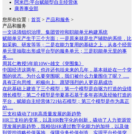
阿米巴:平台赋能型自主经营体
康养事业部
您所在位置：
首页
>
产品和服务
>
产品和服务
一文说清组织治理、集团管控和职能单元构建系统
赋能单元产生于三个方面：一是原来就是生产辅助的系统，比
如采购、研发等等；二是在能力复用的基础之上，从各个经营
单元里抽取出形成平台型的服务单元；三是职能单元里的事
务.....
周其仁教授5年前10W+雄文《突围集》
中国经济这两年，也许还包括未来的几年，基本就处在一个突
围的状态。为什么要突围呢，我们被什么力量围住了呢？ .....
具有正向思维、积极向上、愿望强烈的人更容易成功
在此基础上建造了三个模型：第一个模型是自驱力打造的业绩
增长模型；第二个模型是华夏基石基于多年咨询及经验打造的
平台，赋能自主经营体721钻石模型；第三个模型是作为真正
的.....
三支柱撬动了HR高质量发展的新趋势
HR三支柱的变革，以及HR数字化的创新，撬动了人力资源管
理发展的新趋势，我相信HR通过数字化能力的加持，以及做
到管控战略价值落地、保障业务价值创造、实现平台价值突