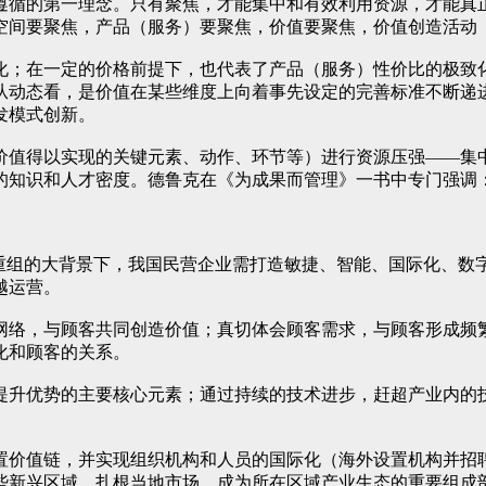
遵循的第一理念。只有聚焦，才能集中和有效利用资源，才能真
空间要聚焦，产品（服务）要聚焦，价值要聚焦，价值创造活动
化；在一定的价格前提下，也代表了产品（服务）性价比的极致
从动态看，是价值在某些维度上向着事先设定的完善标准不断递
发模式创新。
价值得以实现的关键元素、动作、环节等）进行资源压强——集
的知识和人才密度。德鲁克在《为成果而管理》一书中专门强调
链重组的大背景下，我国民营企业需打造敏捷、智能、国际化、数
越运营。
网络，与顾客共同创造价值；真切体会顾客需求，与顾客形成频
化和顾客的关系。
提升优势的主要核心元素；通过持续的技术进步，赶超产业内的
置价值链，并实现组织机构和人员的国际化（海外设置机构并招聘
新兴区域，扎根当地市场，成为所在区域产业生态的重要组成部