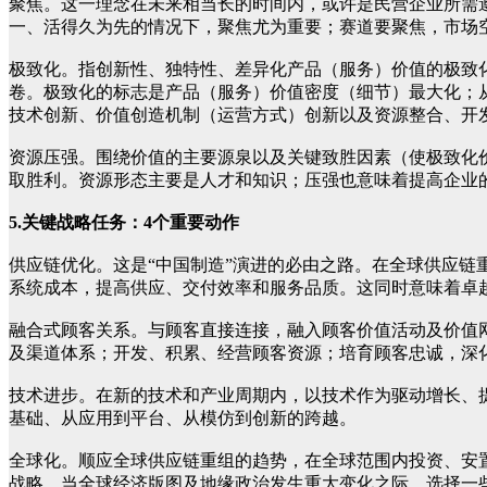
聚焦。这一理念在未来相当长的时间内，或许是民营企业所需
一、活得久为先的情况下，聚焦尤为重要；赛道要聚焦，市场
极致化。指创新性、独特性、差异化产品（服务）价值的极致
卷。极致化的标志是产品（服务）价值密度（细节）最大化；
技术创新、价值创造机制（运营方式）创新以及资源整合、开
资源压强。围绕价值的主要源泉以及关键致胜因素（使极致化
取胜利。资源形态主要是人才和知识；压强也意味着提高企业
5.关键战略任务：4个重要动作
供应链优化。这是“中国制造”演进的必由之路。在全球供应
系统成本，提高供应、交付效率和服务品质。这同时意味着卓
融合式顾客关系。与顾客直接连接，融入顾客价值活动及价值
及渠道体系；开发、积累、经营顾客资源；培育顾客忠诚，深
技术进步。在新的技术和产业周期内，以技术作为驱动增长、
基础、从应用到平台、从模仿到创新的跨越。
全球化。顺应全球供应链重组的趋势，在全球范围内投资、安
战略。当全球经济版图及地缘政治发生重大变化之际，选择一些