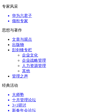
专家风采
华为六君子
领衔专家
思想与著作
文章与观点
出版物
彭剑锋专栏
企业文化
企业战略管理
人力资源管理
其他
管理之声
经典活动
大师塾
十月管理论坛
3+1研讨
新春年会论坛