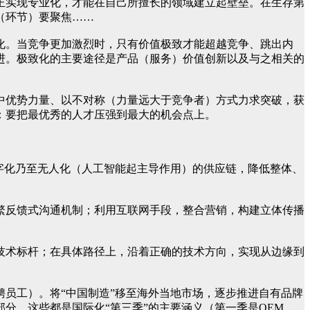
正实现专业化，才能在自己所擅长的领域建立起壁垒。在生存第
（环节）要聚焦……
化。当竞争更加激烈时，只有价值极致才能超越竞争、跳出内
进。极致化的主要途径是产品（服务）价值创新以及与之相关的
中优势力量、以不对称（力量远大于竞争者）方式力求突破，获
：要把最优秀的人才压强到最大的机会点上。
字化乃至无人化（人工智能起主导作用）的供应链，降低整体、
繁反馈式沟通机制；利用互联网手段，整合营销，构建立体传播
技术标杆；在具体路径上，沿着正确的技术方向，实现从边缘到
员工）。将“中国制造”移至海外当地市场，逐步推进自有品牌
分。这些都是国际化“第三季”的主要涵义（第一季是OEM、