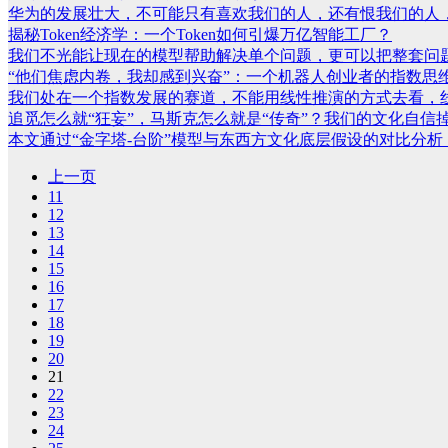
华为的发展壮大，不可能只有喜欢我们的人，还有恨我们的人，因
揭秘Token经济学：一个Token如何引爆万亿智能工厂？
我们不光能让现在的模型帮助解决单个问题，更可以把整套问题交
“他们焦虑内卷，我却感到兴奋”：一个机器人创业者的指数思
我们处在一个指数发展的赛道，不能用线性推演的方式去看，线
追觅怎么就“狂妄”，马斯克怎么就是“传奇”？我们的文化自信
本文通过“金字塔-台阶”模型与东西方文化底层假设的对比分析，
上一页
11
12
13
14
15
16
17
18
19
20
21
22
23
24