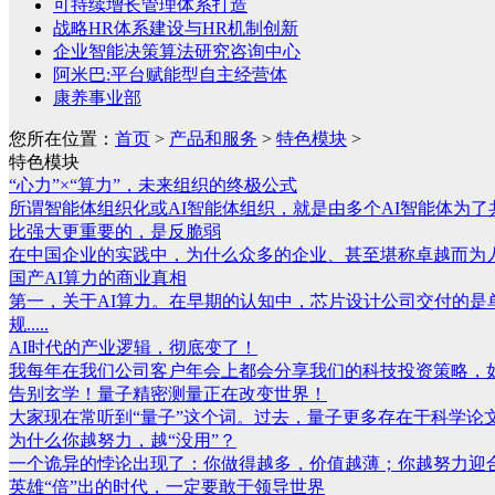
可持续增长管理体系打造
战略HR体系建设与HR机制创新
企业智能决策算法研究咨询中心
阿米巴:平台赋能型自主经营体
康养事业部
您所在位置：
首页
>
产品和服务
>
特色模块
>
特色模块
“心力”×“算力”，未来组织的终极公式
所谓智能体组织化或AI智能体组织，就是由多个AI智能体为了共
比强大更重要的，是反脆弱
在中国企业的实践中，为什么众多的企业、甚至堪称卓越而为人
国产AI算力的商业真相
第一，关于AI算力。在早期的认知中，芯片设计公司交付的
规.....
AI时代的产业逻辑，彻底变了！
我每年在我们公司客户年会上都会分享我们的科技投资策略，如
告别玄学！量子精密测量正在改变世界！
大家现在常听到“量子”这个词。过去，量子更多存在于科学论文
为什么你越努力，越“没用”？
一个诡异的悖论出现了：你做得越多，价值越薄；你越努力迎合，
英雄“倍”出的时代，一定要敢于领导世界