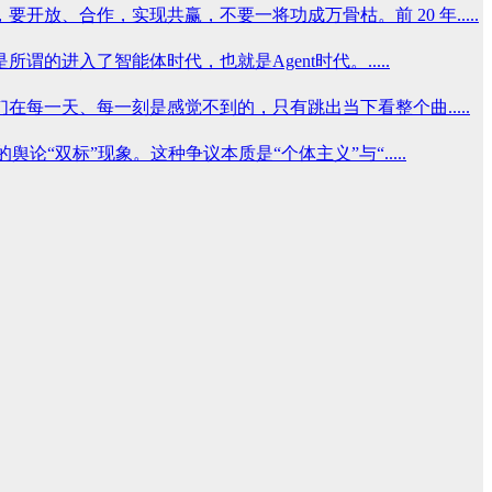
、合作，实现共赢，不要一将功成万骨枯。前 20 年.....
入了智能体时代，也就是Agent时代。.....
一天、每一刻是感觉不到的，只有跳出当下看整个曲.....
双标”现象。这种争议本质是“个体主义”与“.....