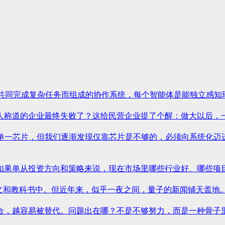
同完成复杂任务而组成的协作系统，每个智能体是能独立感知环境、
称道的企业最终失败了？这给民营企业提了个醒：做大以后，一定要
是单一芯片，但我们逐渐发现仅靠芯片是不够的，必须向系统化迈
果单从投资方向和策略来说，现在市场里哪些行业好、哪些项目火，
和教科书中。但近年来，似乎一夜之间，量子的新闻铺天盖地。从谷
越容易被替代。问题出在哪？不是不够努力，而是一种骨子里的“乙