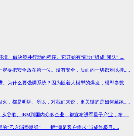
做决策并行动的程序。它开始有“能力”组成“团队”.....
把安全放在第一位。没有安全，后面的一切都难以持.....
进。为什么要强调系统？因为随着大模型的爆发，模型参数
都是明牌。所以，对我们来说，更关键的是如何延续.....
歌、IBM到国内众多企业，都宣布进军量子产业，布.....
方弱势思维”——把“满足客户需求”当成终极目.....