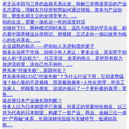
本文从丰田与三井的血脉关系出发，拆解三井商道背后的产业
生态逻辑，理解东方经营智慧如何通过情报、资本与产业协
同，塑造长期主义的全球竞争力。.....
你的企业，需要一场长达一年的深度对话
当猪价下行、两种模式同时承压，温氏与牧原的罕见会面，标
志着中国养猪业从拼胆识、拼规模，正式走向一场以效率为核
心的生存革命。.....
企业成熟的标志——把创始人关进制度的笼子
很多企业死于市场，却很少有人承认：更多企业，其实死于创
始人的“无边权力”。 任正非说，改革的终点，是把所有权力
放进流程里，连自己也不例外。.....
胖东来“控速失败”，原因何在？
胖东来年销235亿“控速失败”？为什么行业下滑，它却逆势猛
涨？核心靠的不是规模，而是极致服务+人性化管理，把员工
当家人、把顾客当朋友。这或许揭示了一个更朴素的真理：零
售.....
谁在替日本产业做长期判断？
很多人以为日本财团早已衰落，但真正的答案恰恰相反。以三
井为代表的日本财团，构建了一套产业、商业、金融三位一体
的“产商融”体系，长期深耕供应链与关键环节，低调却高
效.....