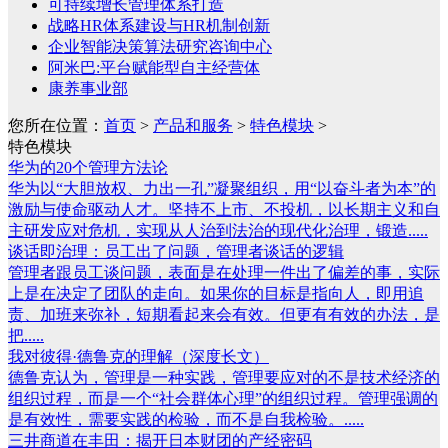
可持续增长管理体系打造
战略HR体系建设与HR机制创新
企业智能决策算法研究咨询中心
阿米巴:平台赋能型自主经营体
康养事业部
您所在位置：
首页
>
产品和服务
>
特色模块
>
特色模块
华为的20个管理方法论
华为以“大胆放权、力出一孔”凝聚组织，用“以奋斗者为本”的
激励与使命驱动人才。坚持不上市、不投机，以长期主义和自
主研发应对危机，实现从人治到法治的现代化治理，锻造.....
谈话即治理：员工出了问题，管理者谈话的逻辑
管理者跟员工谈问题，表面是在处理一件出了偏差的事，实际
上是在决定了团队的走向。如果你的目标是指向人，即用追
责、加班来弥补，短期看起来会有效。但更有有效的办法，是
把.....
我对彼得·德鲁克的理解（深度长文）
德鲁克认为，管理是一种实践，管理要应对的不是技术经济的
组织过程，而是一个“社会群体心理”的组织过程。管理强调的
是有效性，需要实践的检验，而不是自我检验。.....
三井商道在丰田：揭开日本财团的产经密码