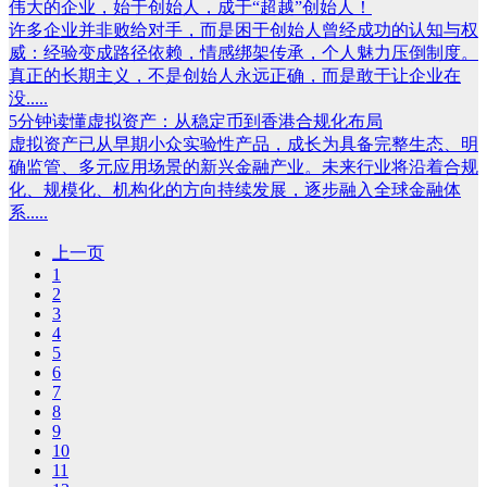
伟大的企业，始于创始人，成于“超越”创始人！
许多企业并非败给对手，而是困于创始人曾经成功的认知与权
威：经验变成路径依赖，情感绑架传承，个人魅力压倒制度。
真正的长期主义，不是创始人永远正确，而是敢于让企业在
没.....
5分钟读懂虚拟资产：从稳定币到香港合规化布局
虚拟资产已从早期小众实验性产品，成长为具备完整生态、明
确监管、多元应用场景的新兴金融产业。未来行业将沿着合规
化、规模化、机构化的方向持续发展，逐步融入全球金融体
系.....
上一页
1
2
3
4
5
6
7
8
9
10
11